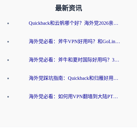
最新资讯
Quickback和云帆哪个好？海外党2026亲测指南：选对加速器大陆工具，无缝刷国内剧玩国服
海外党必看：斧牛VPN好用吗？和GoLinkVPN对比哪个回国效果更好？
海外党必看：斧牛和夏时国际好用吗？3步选对回国加速器，无缝刷国内资源
海外党踩坑指南：Quickback和归雁好用吗？选对加速器才能无缝刷国内资源
海外党必看：如何用VPN翻墙到大陆PTT？一篇解决你所有回国加速痛点