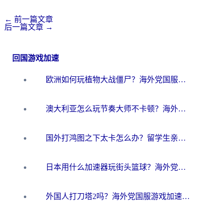
←
前一篇文章
后一篇文章
→
回国游戏加速
欧洲如何玩植物大战僵尸？海外党国服游戏加速避坑指南（附实测对比）
澳大利亚怎么玩节奏大师不卡顿？海外党国服游戏加速终极指南
国外打鸿图之下太卡怎么办？留学生亲测有效的国服游戏加速方案
日本用什么加速器玩街头篮球？海外党国服游戏不卡顿的终极攻略
外国人打刀塔2吗？海外党国服游戏加速避坑全攻略