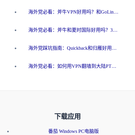
海外党必看：斧牛VPN好用吗？和GoLinkVPN对比哪个回国效果更好？
海外党必看：斧牛和夏时国际好用吗？3步选对回国加速器，无缝刷国内资源
海外党踩坑指南：Quickback和归雁好用吗？选对加速器才能无缝刷国内资源
海外党必看：如何用VPN翻墙到大陆PTT？一篇解决你所有回国加速痛点
下载应用
番茄 Windows PC电脑版