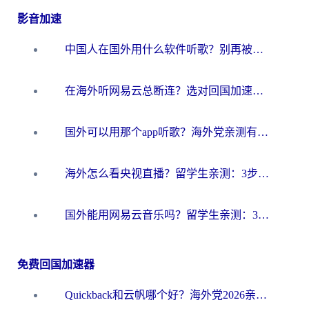
影音加速
中国人在国外用什么软件听歌？别再被地域限制卡脖子，这篇教你轻松解锁国内音乐库
在海外听网易云总断连？选对回国加速器，告别地区限制和卡顿
国外可以用那个app听歌？海外党亲测有效的回国加速方案，轻松听国内音乐听书
海外怎么看央视直播？留学生亲测：3步解决版权限制+追剧自由
国外能用网易云音乐吗？留学生亲测：3步解决海外听歌难题
免费回国加速器
Quickback和云帆哪个好？海外党2026亲测指南：选对加速器大陆工具，无缝刷国内剧玩国服