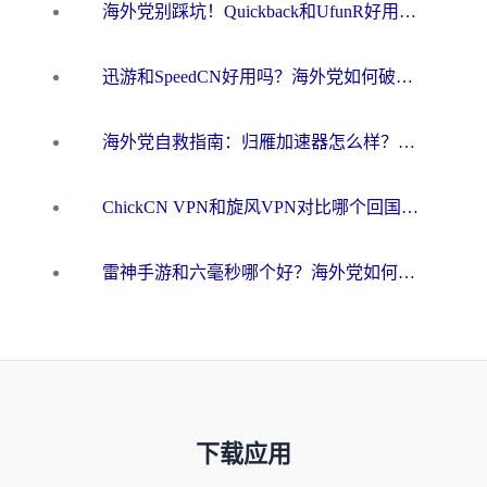
海外党别踩坑！Quickback和UfunR好用吗？选对回国加速器才能无缝刷国内资源
迅游和SpeedCN好用吗？海外党如何破解那道看不见的墙
海外党自救指南：归雁加速器怎么样？教你避开坑实现国内资源无缝访问
ChickCN VPN和旋风VPN对比哪个回国效果更好？海外用户的选择困境与出路
雷神手游和六毫秒哪个好？海外党如何真正解锁国内资源
下载应用