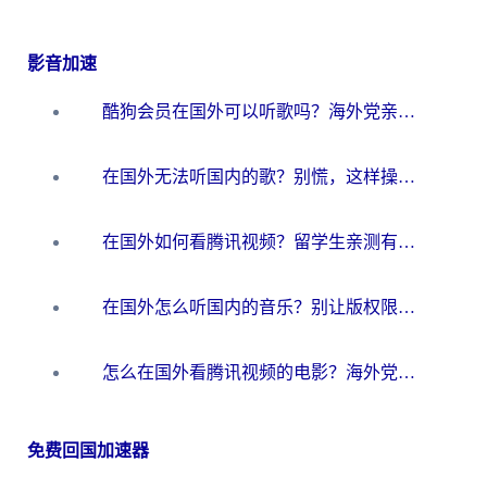
影音加速
酷狗会员在国外可以听歌吗？海外党亲测有效：3步解决音乐权限难题
在国外无法听国内的歌？别慌，这样操作就能畅听QQ音乐（附亲测加速器推荐）
在国外如何看腾讯视频？留学生亲测有效的回国加速方案
在国外怎么听国内的音乐？别让版权限制断了你的华语歌单
怎么在国外看腾讯视频的电影？海外党亲测有效的回国加速指南
免费回国加速器