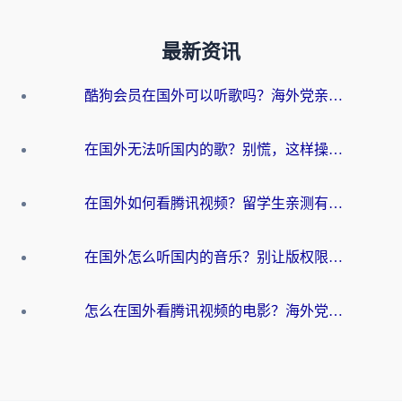
最新资讯
酷狗会员在国外可以听歌吗？海外党亲测有效：3步解决音乐权限难题
在国外无法听国内的歌？别慌，这样操作就能畅听QQ音乐（附亲测加速器推荐）
在国外如何看腾讯视频？留学生亲测有效的回国加速方案
在国外怎么听国内的音乐？别让版权限制断了你的华语歌单
怎么在国外看腾讯视频的电影？海外党亲测有效的回国加速指南