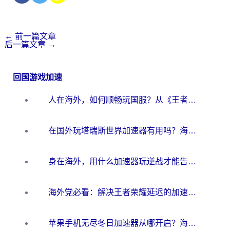
←
前一篇文章
后一篇文章
→
回国游戏加速
人在海外，如何顺畅玩国服？从《王者荣耀》到《云图计划》的加速器终极指南
在国外玩塔瑞斯世界加速器有用吗？海外玩家亲测后的真实答案
身在海外，用什么加速器玩逆战才能告别延迟？
海外党必看：解决王者荣耀延迟的加速器终极指南——从EVE到猫和老鼠，一个工具全搞定
苹果手机无尽冬日加速器从哪开启？海外玩家的冬日生存指南