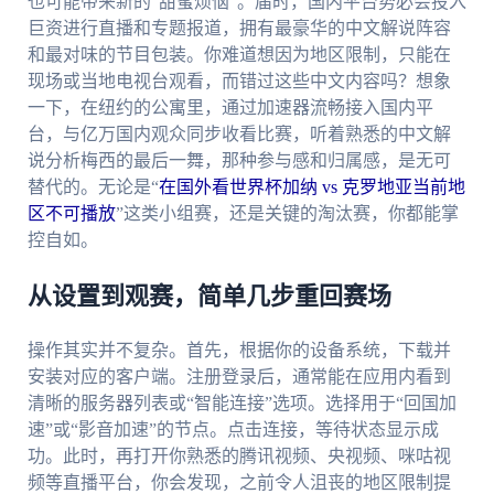
也可能带来新的“甜蜜烦恼”。届时，国内平台势必会投入
巨资进行直播和专题报道，拥有最豪华的中文解说阵容
和最对味的节目包装。你难道想因为地区限制，只能在
现场或当地电视台观看，而错过这些中文内容吗？想象
一下，在纽约的公寓里，通过加速器流畅接入国内平
台，与亿万国内观众同步收看比赛，听着熟悉的中文解
说分析梅西的最后一舞，那种参与感和归属感，是无可
替代的。无论是“
在国外看世界杯加纳 vs 克罗地亚当前地
区不可播放
”这类小组赛，还是关键的淘汰赛，你都能掌
控自如。
从设置到观赛，简单几步重回赛场
操作其实并不复杂。首先，根据你的设备系统，下载并
安装对应的客户端。注册登录后，通常能在应用内看到
清晰的服务器列表或“智能连接”选项。选择用于“回国加
速”或“影音加速”的节点。点击连接，等待状态显示成
功。此时，再打开你熟悉的腾讯视频、央视频、咪咕视
频等直播平台，你会发现，之前令人沮丧的地区限制提