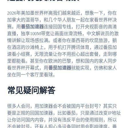
2026年美加墨世界杯离我们越来越近，想象一下，你在
加拿大的温哥华，和几个华人朋友一起在家看世界杯决
赛。用
番茄加速器
连接回国专线，打开央视影音的高清
直播，独享100M带宽让画面丝滑流畅，中文解说员的激
情讲解让现场感拉满。或者你在墨西哥的坎昆旅游，躺
在酒店的沙滩椅上，用手机打开腾讯体育，通过番茄加
速看小组赛，无限流量让你不用担心超出套餐，走到哪
里都能看。甚至你在欧洲的巴黎，想和国内的家人同步
看世界杯开幕式，用
番茄加速器
就能实现，仿佛和家人
坐在同一个客厅里看球。
常见疑问解答
很多人会问，用加速器会不会被国内平台封号？其实只
要是正规的回国加速器，比如番茄，只是通过改变IP地址
让你访问国内内容，并没有违反平台的使用规则，所以
不会被封号。还有人担心多设备同时用会影响速度，番