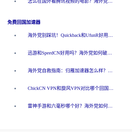
怎么在国外看腾讯视频的电影？海外党亲测有效的回国加速指南
免费回国加速器
海外党别踩坑！Quickback和UfunR好用吗？选对回国加速器才能无缝刷国内资源
迅游和SpeedCN好用吗？海外党如何破解那道看不见的墙
海外党自救指南：归雁加速器怎么样？教你避开坑实现国内资源无缝访问
ChickCN VPN和旋风VPN对比哪个回国效果更好？海外用户的选择困境与出路
雷神手游和六毫秒哪个好？海外党如何真正解锁国内资源