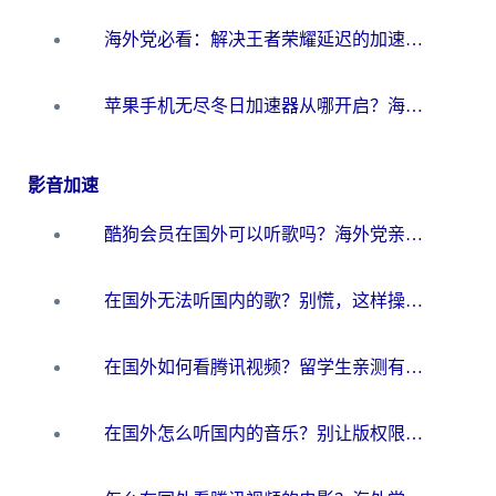
海外党必看：解决王者荣耀延迟的加速器终极指南——从EVE到猫和老鼠，一个工具全搞定
苹果手机无尽冬日加速器从哪开启？海外玩家的冬日生存指南
影音加速
酷狗会员在国外可以听歌吗？海外党亲测有效：3步解决音乐权限难题
在国外无法听国内的歌？别慌，这样操作就能畅听QQ音乐（附亲测加速器推荐）
在国外如何看腾讯视频？留学生亲测有效的回国加速方案
在国外怎么听国内的音乐？别让版权限制断了你的华语歌单