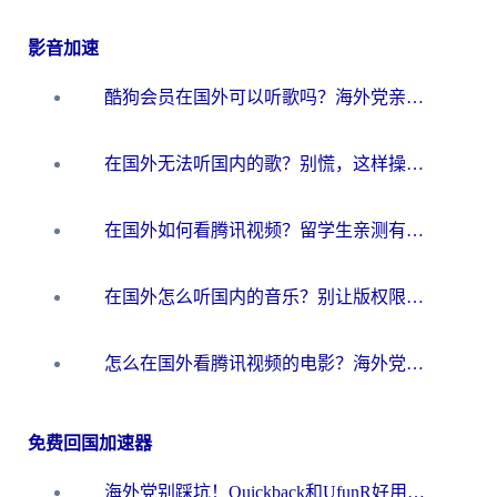
影音加速
酷狗会员在国外可以听歌吗？海外党亲测有效：3步解决音乐权限难题
在国外无法听国内的歌？别慌，这样操作就能畅听QQ音乐（附亲测加速器推荐）
在国外如何看腾讯视频？留学生亲测有效的回国加速方案
在国外怎么听国内的音乐？别让版权限制断了你的华语歌单
怎么在国外看腾讯视频的电影？海外党亲测有效的回国加速指南
免费回国加速器
海外党别踩坑！Quickback和UfunR好用吗？选对回国加速器才能无缝刷国内资源