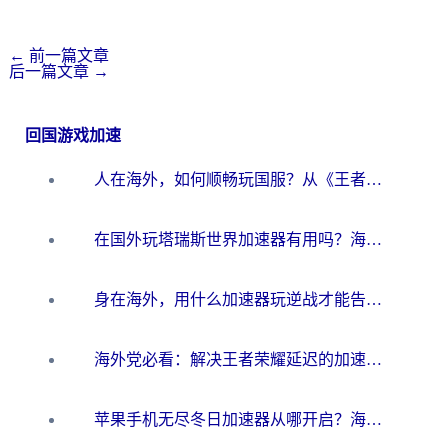
←
前一篇文章
后一篇文章
→
回国游戏加速
人在海外，如何顺畅玩国服？从《王者荣耀》到《云图计划》的加速器终极指南
在国外玩塔瑞斯世界加速器有用吗？海外玩家亲测后的真实答案
身在海外，用什么加速器玩逆战才能告别延迟？
海外党必看：解决王者荣耀延迟的加速器终极指南——从EVE到猫和老鼠，一个工具全搞定
苹果手机无尽冬日加速器从哪开启？海外玩家的冬日生存指南