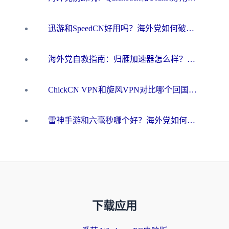
迅游和SpeedCN好用吗？海外党如何破解那道看不见的墙
海外党自救指南：归雁加速器怎么样？教你避开坑实现国内资源无缝访问
ChickCN VPN和旋风VPN对比哪个回国效果更好？海外用户的选择困境与出路
雷神手游和六毫秒哪个好？海外党如何真正解锁国内资源
下载应用