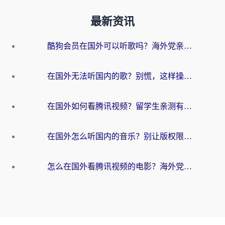
最新资讯
酷狗会员在国外可以听歌吗？海外党亲测有效：3步解决音乐权限难题
在国外无法听国内的歌？别慌，这样操作就能畅听QQ音乐（附亲测加速器推荐）
在国外如何看腾讯视频？留学生亲测有效的回国加速方案
在国外怎么听国内的音乐？别让版权限制断了你的华语歌单
怎么在国外看腾讯视频的电影？海外党亲测有效的回国加速指南