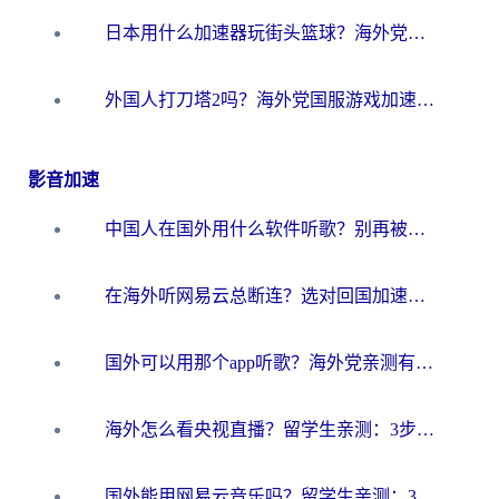
日本用什么加速器玩街头篮球？海外党国服游戏不卡顿的终极攻略
外国人打刀塔2吗？海外党国服游戏加速避坑全攻略
影音加速
中国人在国外用什么软件听歌？别再被地域限制卡脖子，这篇教你轻松解锁国内音乐库
在海外听网易云总断连？选对回国加速器，告别地区限制和卡顿
国外可以用那个app听歌？海外党亲测有效的回国加速方案，轻松听国内音乐听书
海外怎么看央视直播？留学生亲测：3步解决版权限制+追剧自由
国外能用网易云音乐吗？留学生亲测：3步解决海外听歌难题