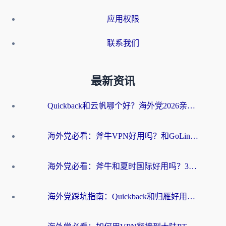
应用权限
联系我们
最新资讯
Quickback和云帆哪个好？海外党2026亲测指南：选对加速器大陆工具，无缝刷国内剧玩国服
海外党必看：斧牛VPN好用吗？和GoLinkVPN对比哪个回国效果更好？
海外党必看：斧牛和夏时国际好用吗？3步选对回国加速器，无缝刷国内资源
海外党踩坑指南：Quickback和归雁好用吗？选对加速器才能无缝刷国内资源