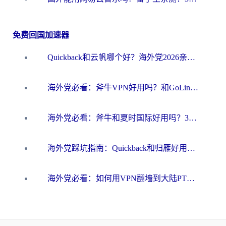
免费回国加速器
Quickback和云帆哪个好？海外党2026亲测指南：选对加速器大陆工具，无缝刷国内剧玩国服
海外党必看：斧牛VPN好用吗？和GoLinkVPN对比哪个回国效果更好？
海外党必看：斧牛和夏时国际好用吗？3步选对回国加速器，无缝刷国内资源
海外党踩坑指南：Quickback和归雁好用吗？选对加速器才能无缝刷国内资源
海外党必看：如何用VPN翻墙到大陆PTT？一篇解决你所有回国加速痛点