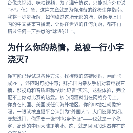
台像央视频、咪咕视频，为了遵守协议，只能对海外IP说
“不”。但别急，这篇文章就是为你准备的终极生存指南。
我将一步步拆解，如何绕过这堵无形的墙，稳稳接上国
内的中文赛事直播流，让你在世界的任何角落，都不再
错过任何一声熟悉的“球进啦！”。
为什么你的热情，总被一行小字
浇灭？
你可能已经试过各种方法。找模糊的盗链网站，画面卡
成PPT，还随时可能中毒；拜托国内亲友手机对着电视直
播，那视角和音质堪称“战地记者”实况。这些体验，完全
配不上你对比赛的热爱。核心问题就出在网络身份上。
你身在韩国、美国或任何海外地区，你的IP地址就像护
照，一眼就被直播平台识别为“外国人”，大门随即关闭。
要想进门，你需要一张“本地身份证”——也就是一个稳
定、高速的中国大陆IP地址。这，就是回国加速器存在的