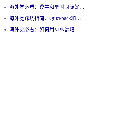
海外党必看：斧牛和夏时国际好用吗？3步选对回国加速器，无缝刷国内资源
海外党踩坑指南：Quickback和归雁好用吗？选对加速器才能无缝刷国内资源
海外党必看：如何用VPN翻墙到大陆PTT？一篇解决你所有回国加速痛点