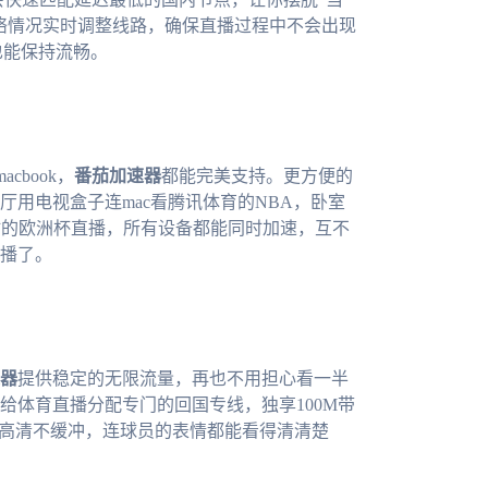
络情况实时调整线路，确保直播过程中不会出现
也能保持流畅。
cbook，
番茄加速器
都能完美支持。更方便的
用电视盒子连mac看腾讯体育的NBA，卧室
看咪咕的欧洲杯直播，所有设备都能同时加速，互不
播了。
器
提供稳定的无限流量，再也不用担心看一半
给体育直播分配专门的回国专线，独享100M带
程高清不缓冲，连球员的表情都能看得清清楚