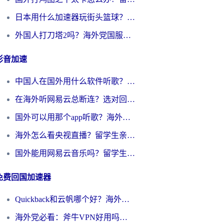
日本用什么加速器玩街头篮球？海外党国服游戏不卡顿的终极攻略
外国人打刀塔2吗？海外党国服游戏加速避坑全攻略
影音加速
中国人在国外用什么软件听歌？别再被地域限制卡脖子，这篇教你轻松解锁国内音乐库
在海外听网易云总断连？选对回国加速器，告别地区限制和卡顿
国外可以用那个app听歌？海外党亲测有效的回国加速方案，轻松听国内音乐听书
海外怎么看央视直播？留学生亲测：3步解决版权限制+追剧自由
国外能用网易云音乐吗？留学生亲测：3步解决海外听歌难题
免费回国加速器
Quickback和云帆哪个好？海外党2026亲测指南：选对加速器大陆工具，无缝刷国内剧玩国服
海外党必看：斧牛VPN好用吗？和GoLinkVPN对比哪个回国效果更好？