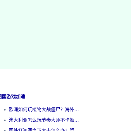
回国游戏加速
欧洲如何玩植物大战僵尸？海外党国服游戏加速避坑指南（附实测对比）
澳大利亚怎么玩节奏大师不卡顿？海外党国服游戏加速终极指南
国外打鸿图之下太卡怎么办？留学生亲测有效的国服游戏加速方案