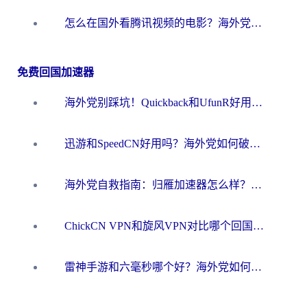
怎么在国外看腾讯视频的电影？海外党亲测有效的回国加速指南
免费回国加速器
海外党别踩坑！Quickback和UfunR好用吗？选对回国加速器才能无缝刷国内资源
迅游和SpeedCN好用吗？海外党如何破解那道看不见的墙
海外党自救指南：归雁加速器怎么样？教你避开坑实现国内资源无缝访问
ChickCN VPN和旋风VPN对比哪个回国效果更好？海外用户的选择困境与出路
雷神手游和六毫秒哪个好？海外党如何真正解锁国内资源