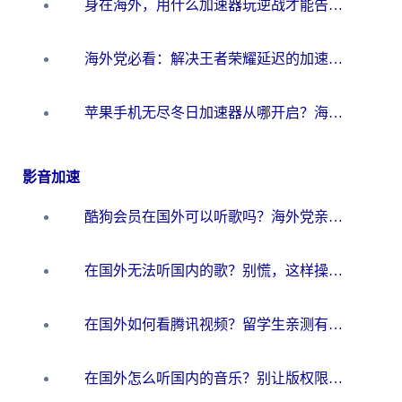
身在海外，用什么加速器玩逆战才能告别延迟？
海外党必看：解决王者荣耀延迟的加速器终极指南——从EVE到猫和老鼠，一个工具全搞定
苹果手机无尽冬日加速器从哪开启？海外玩家的冬日生存指南
影音加速
酷狗会员在国外可以听歌吗？海外党亲测有效：3步解决音乐权限难题
在国外无法听国内的歌？别慌，这样操作就能畅听QQ音乐（附亲测加速器推荐）
在国外如何看腾讯视频？留学生亲测有效的回国加速方案
在国外怎么听国内的音乐？别让版权限制断了你的华语歌单