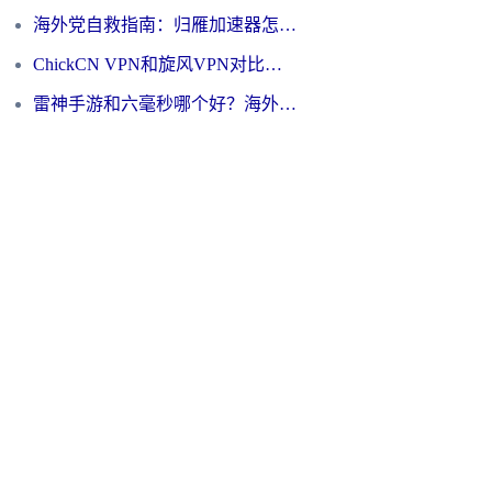
海外党自救指南：归雁加速器怎么样？教你避开坑实现国内资源无缝访问
ChickCN VPN和旋风VPN对比哪个回国效果更好？海外用户的选择困境与出路
雷神手游和六毫秒哪个好？海外党如何真正解锁国内资源