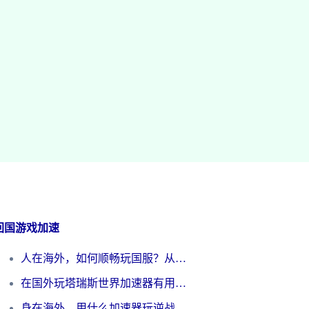
回国游戏加速
人在海外，如何顺畅玩国服？从《王者荣耀》到《云图计划》的加速器终极指南
在国外玩塔瑞斯世界加速器有用吗？海外玩家亲测后的真实答案
身在海外，用什么加速器玩逆战才能告别延迟？