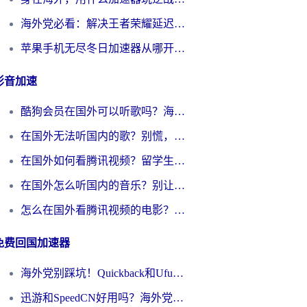
海外党必看：解决王者荣耀延迟的加速器终极指南——从EVE到猫和老鼠，一个工具全搞定
苹果手机无尽冬日加速器从哪开启？海外玩家的冬日生存指南
影音加速
酷狗会员在国外可以听歌吗？海外党亲测有效：3步解决音乐权限难题
在国外无法听国内的歌？别慌，这样操作就能畅听QQ音乐（附亲测加速器推荐）
在国外如何看腾讯视频？留学生亲测有效的回国加速方案
在国外怎么听国内的音乐？别让版权限制断了你的华语歌单
怎么在国外看腾讯视频的电影？海外党亲测有效的回国加速指南
免费回国加速器
海外党别踩坑！Quickback和UfunR好用吗？选对回国加速器才能无缝刷国内资源
迅游和SpeedCN好用吗？海外党如何破解那道看不见的墙