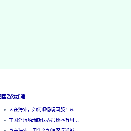
回国游戏加速
人在海外，如何顺畅玩国服？从《王者荣耀》到《云图计划》的加速器终极指南
在国外玩塔瑞斯世界加速器有用吗？海外玩家亲测后的真实答案
身在海外，用什么加速器玩逆战才能告别延迟？