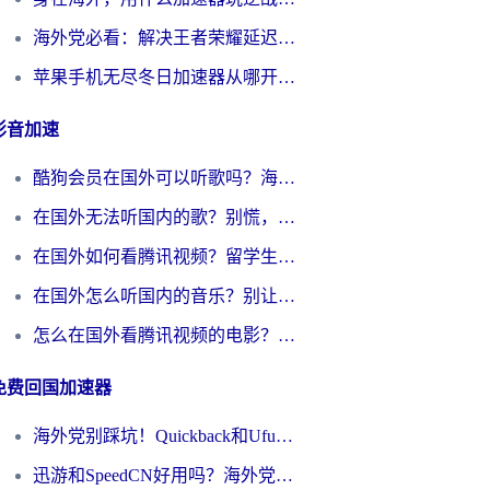
海外党必看：解决王者荣耀延迟的加速器终极指南——从EVE到猫和老鼠，一个工具全搞定
苹果手机无尽冬日加速器从哪开启？海外玩家的冬日生存指南
影音加速
酷狗会员在国外可以听歌吗？海外党亲测有效：3步解决音乐权限难题
在国外无法听国内的歌？别慌，这样操作就能畅听QQ音乐（附亲测加速器推荐）
在国外如何看腾讯视频？留学生亲测有效的回国加速方案
在国外怎么听国内的音乐？别让版权限制断了你的华语歌单
怎么在国外看腾讯视频的电影？海外党亲测有效的回国加速指南
免费回国加速器
海外党别踩坑！Quickback和UfunR好用吗？选对回国加速器才能无缝刷国内资源
迅游和SpeedCN好用吗？海外党如何破解那道看不见的墙