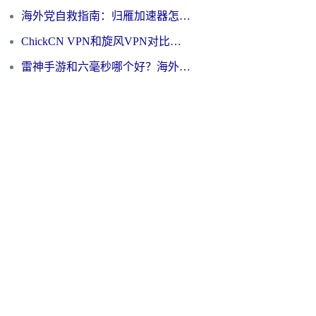
海外党自救指南：归雁加速器怎么样？教你避开坑实现国内资源无缝访问
ChickCN VPN和旋风VPN对比哪个回国效果更好？海外用户的选择困境与出路
雷神手游和六毫秒哪个好？海外党如何真正解锁国内资源