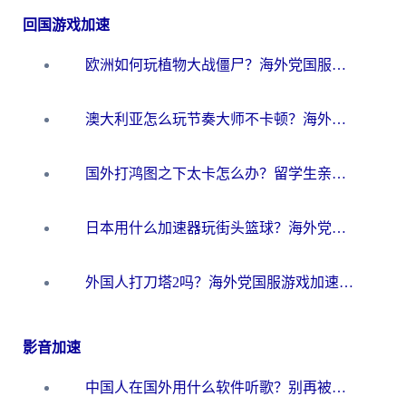
回国游戏加速
欧洲如何玩植物大战僵尸？海外党国服游戏加速避坑指南（附实测对比）
澳大利亚怎么玩节奏大师不卡顿？海外党国服游戏加速终极指南
国外打鸿图之下太卡怎么办？留学生亲测有效的国服游戏加速方案
日本用什么加速器玩街头篮球？海外党国服游戏不卡顿的终极攻略
外国人打刀塔2吗？海外党国服游戏加速避坑全攻略
影音加速
中国人在国外用什么软件听歌？别再被地域限制卡脖子，这篇教你轻松解锁国内音乐库