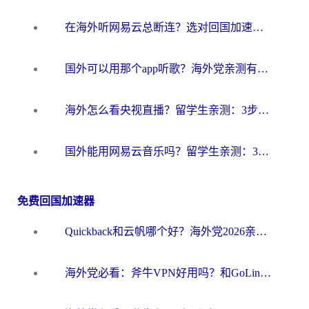
在海外听网易云总断连？选对回国加速器，告别地区限制和卡顿
国外可以用那个app听歌？海外党亲测有效的回国加速方案，轻松听国内音乐听书
海外怎么看央视直播？留学生亲测：3步解决版权限制+追剧自由
国外能用网易云音乐吗？留学生亲测：3步解决海外听歌难题
免费回国加速器
Quickback和云帆哪个好？海外党2026亲测指南：选对加速器大陆工具，无缝刷国内剧玩国服
海外党必看：斧牛VPN好用吗？和GoLinkVPN对比哪个回国效果更好？