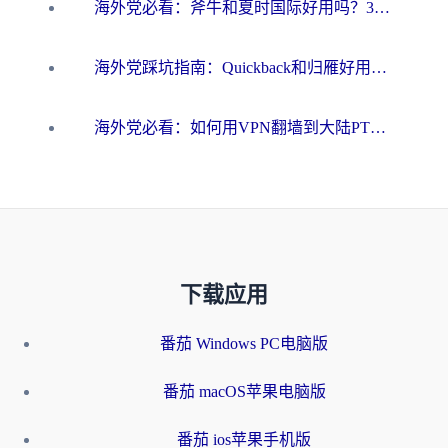
海外党必看：斧牛和夏时国际好用吗？3步选对回国加速器，无缝刷国内资源
海外党踩坑指南：Quickback和归雁好用吗？选对加速器才能无缝刷国内资源
海外党必看：如何用VPN翻墙到大陆PTT？一篇解决你所有回国加速痛点
下载应用
番茄 Windows PC电脑版
番茄 macOS苹果电脑版
番茄 ios苹果手机版