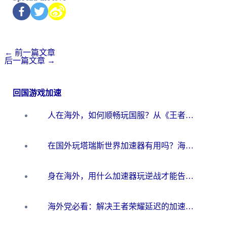
←
前一篇文章
后一篇文章
→
回国游戏加速
人在海外，如何顺畅玩国服？从《王者荣耀》到《云图计划》的加速器终极指南
在国外玩塔瑞斯世界加速器有用吗？海外玩家亲测后的真实答案
身在海外，用什么加速器玩逆战才能告别延迟？
海外党必看：解决王者荣耀延迟的加速器终极指南——从EVE到猫和老鼠，一个工具全搞定