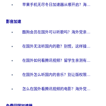
苹果手机无尽冬日加速器从哪开启？海外玩家的冬日生存指南
影音加速
酷狗会员在国外可以听歌吗？海外党亲测有效：3步解决音乐权限难题
在国外无法听国内的歌？别慌，这样操作就能畅听QQ音乐（附亲测加速器推荐）
在国外如何看腾讯视频？留学生亲测有效的回国加速方案
在国外怎么听国内的音乐？别让版权限制断了你的华语歌单
怎么在国外看腾讯视频的电影？海外党亲测有效的回国加速指南
免费回国加速器