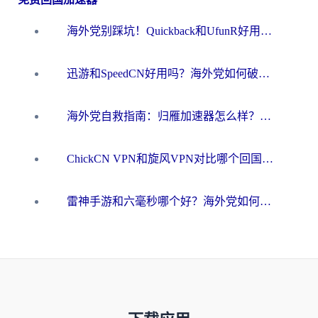
海外党别踩坑！Quickback和UfunR好用吗？选对回国加速器才能无缝刷国内资源
迅游和SpeedCN好用吗？海外党如何破解那道看不见的墙
海外党自救指南：归雁加速器怎么样？教你避开坑实现国内资源无缝访问
ChickCN VPN和旋风VPN对比哪个回国效果更好？海外用户的选择困境与出路
雷神手游和六毫秒哪个好？海外党如何真正解锁国内资源