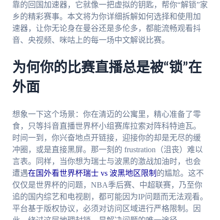
靠的回国加速器，它就像一把虚拟的钥匙，帮你“解锁”家
乡的精彩赛事。本文将为你详细拆解如何选择和使用加
速器，让你无论身在曼谷还是多伦多，都能流畅观看抖
音、央视频、咪咕上的每一场中文解说比赛。
为何你的比赛直播总是被“锁”在
外面
想象一下这个场景：你在清迈的公寓里，精心准备了零
食，只等抖音直播世界杯小组赛库拉索对阵科特迪瓦。
时间一到，你兴奋地点开链接，迎接你的却是无尽的缓
冲圈，或是直接黑屏。那一刻的 frustration（沮丧）难以
言表。同样，当你想为瑞士与波黑的激战加油时，也会
遭遇
在国外看世界杯瑞士 vs 波黑地区限制
的尴尬。这不
仅仅是世界杯的问题，NBA季后赛、中超联赛，乃至你
追的国内综艺和电视剧，都可能因为IP问题而无法观看。
平台基于版权协议，必须对访问区域进行严格限制。因