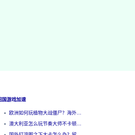
回国游戏加速
欧洲如何玩植物大战僵尸？海外党国服游戏加速避坑指南（附实测对比）
澳大利亚怎么玩节奏大师不卡顿？海外党国服游戏加速终极指南
国外打鸿图之下太卡怎么办？留学生亲测有效的国服游戏加速方案