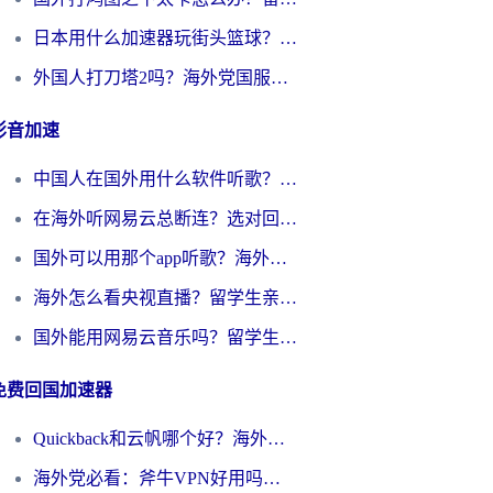
日本用什么加速器玩街头篮球？海外党国服游戏不卡顿的终极攻略
外国人打刀塔2吗？海外党国服游戏加速避坑全攻略
影音加速
中国人在国外用什么软件听歌？别再被地域限制卡脖子，这篇教你轻松解锁国内音乐库
在海外听网易云总断连？选对回国加速器，告别地区限制和卡顿
国外可以用那个app听歌？海外党亲测有效的回国加速方案，轻松听国内音乐听书
海外怎么看央视直播？留学生亲测：3步解决版权限制+追剧自由
国外能用网易云音乐吗？留学生亲测：3步解决海外听歌难题
免费回国加速器
Quickback和云帆哪个好？海外党2026亲测指南：选对加速器大陆工具，无缝刷国内剧玩国服
海外党必看：斧牛VPN好用吗？和GoLinkVPN对比哪个回国效果更好？