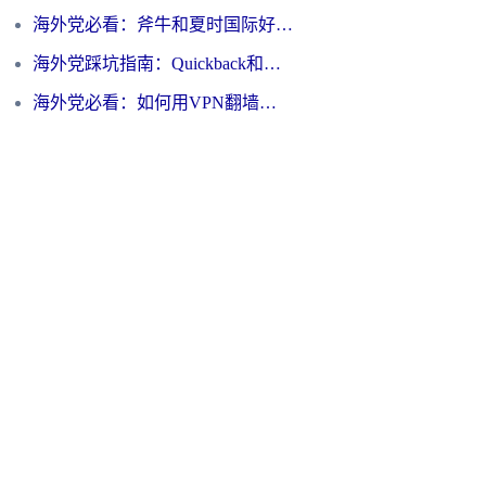
海外党必看：斧牛和夏时国际好用吗？3步选对回国加速器，无缝刷国内资源
海外党踩坑指南：Quickback和归雁好用吗？选对加速器才能无缝刷国内资源
海外党必看：如何用VPN翻墙到大陆PTT？一篇解决你所有回国加速痛点