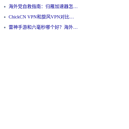
海外党自救指南：归雁加速器怎么样？教你避开坑实现国内资源无缝访问
ChickCN VPN和旋风VPN对比哪个回国效果更好？海外用户的选择困境与出路
雷神手游和六毫秒哪个好？海外党如何真正解锁国内资源