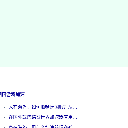
回国游戏加速
人在海外，如何顺畅玩国服？从《王者荣耀》到《云图计划》的加速器终极指南
在国外玩塔瑞斯世界加速器有用吗？海外玩家亲测后的真实答案
身在海外，用什么加速器玩逆战才能告别延迟？