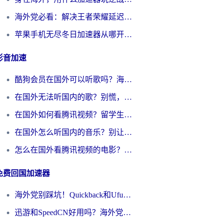
海外党必看：解决王者荣耀延迟的加速器终极指南——从EVE到猫和老鼠，一个工具全搞定
苹果手机无尽冬日加速器从哪开启？海外玩家的冬日生存指南
影音加速
酷狗会员在国外可以听歌吗？海外党亲测有效：3步解决音乐权限难题
在国外无法听国内的歌？别慌，这样操作就能畅听QQ音乐（附亲测加速器推荐）
在国外如何看腾讯视频？留学生亲测有效的回国加速方案
在国外怎么听国内的音乐？别让版权限制断了你的华语歌单
怎么在国外看腾讯视频的电影？海外党亲测有效的回国加速指南
免费回国加速器
海外党别踩坑！Quickback和UfunR好用吗？选对回国加速器才能无缝刷国内资源
迅游和SpeedCN好用吗？海外党如何破解那道看不见的墙