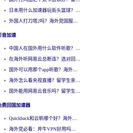
日本用什么加速器玩街头篮球？海外党国服游戏不卡顿的终极攻略
外国人打刀塔2吗？海外党国服游戏加速避坑全攻略
影音加速
中国人在国外用什么软件听歌？别再被地域限制卡脖子，这篇教你轻松解锁国内音乐库
在海外听网易云总断连？选对回国加速器，告别地区限制和卡顿
国外可以用那个app听歌？海外党亲测有效的回国加速方案，轻松听国内音乐听书
海外怎么看央视直播？留学生亲测：3步解决版权限制+追剧自由
国外能用网易云音乐吗？留学生亲测：3步解决海外听歌难题
免费回国加速器
Quickback和云帆哪个好？海外党2026亲测指南：选对加速器大陆工具，无缝刷国内剧玩国服
海外党必看：斧牛VPN好用吗？和GoLinkVPN对比哪个回国效果更好？