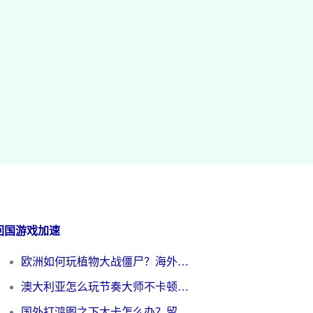
回国游戏加速
欧洲如何玩植物大战僵尸？海外党国服游戏加速避坑指南（附实测对比）
澳大利亚怎么玩节奏大师不卡顿？海外党国服游戏加速终极指南
国外打鸿图之下太卡怎么办？留学生亲测有效的国服游戏加速方案