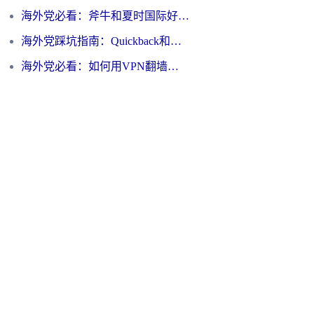
海外党必看：斧牛和夏时国际好用吗？3步选对回国加速器，无缝刷国内资源
海外党踩坑指南：Quickback和归雁好用吗？选对加速器才能无缝刷国内资源
海外党必看：如何用VPN翻墙到大陆PTT？一篇解决你所有回国加速痛点