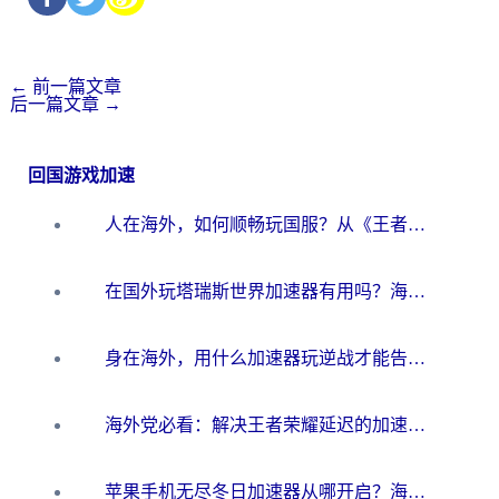
←
前一篇文章
后一篇文章
→
回国游戏加速
人在海外，如何顺畅玩国服？从《王者荣耀》到《云图计划》的加速器终极指南
在国外玩塔瑞斯世界加速器有用吗？海外玩家亲测后的真实答案
身在海外，用什么加速器玩逆战才能告别延迟？
海外党必看：解决王者荣耀延迟的加速器终极指南——从EVE到猫和老鼠，一个工具全搞定
苹果手机无尽冬日加速器从哪开启？海外玩家的冬日生存指南