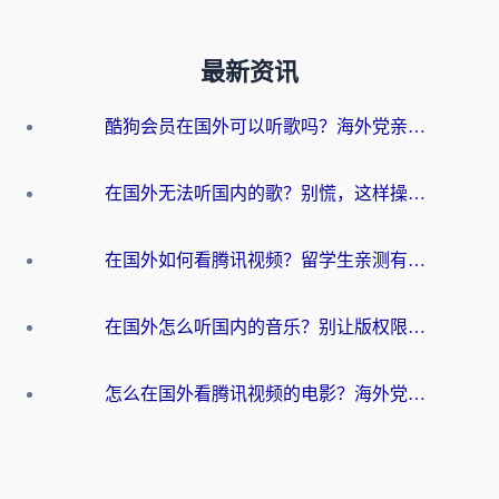
最新资讯
酷狗会员在国外可以听歌吗？海外党亲测有效：3步解决音乐权限难题
在国外无法听国内的歌？别慌，这样操作就能畅听QQ音乐（附亲测加速器推荐）
在国外如何看腾讯视频？留学生亲测有效的回国加速方案
在国外怎么听国内的音乐？别让版权限制断了你的华语歌单
怎么在国外看腾讯视频的电影？海外党亲测有效的回国加速指南