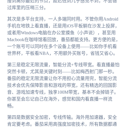
接到离你最近的节点，延迟低到几乎感觉不到，不会错
过库里的压哨三分。
其次是多平台支持，一人多端同时用。不管你用Android
手机在地铁上看直播，还是用iOS平板躺在沙发上投屏，
或者用Windows电脑在办公室摸鱼（小声说），甚至用
Macbook在咖啡馆看回放，番茄都能支持。更方便的是，
一个账号可以同时在多个设备上使用——比如你手机看
世界杯，平板看NBA，不用额外买账号，省钱又省心。
第三是稳定无限流量，智能分流+专线带宽。看直播最怕
突然卡顿，尤其是关键时刻——比如梅西射门那一秒。
番茄的稳定无限流量让你不用担心流量用完，智能分流
技术会优先保障影音和游戏的带宽，还有精选的回国影
音、游戏加速专线，独享100M带宽，基本不会掉链子。
你甚至会忘记自己在海外，感觉和国内看直播一样流
畅。
第四是数据安全加密，专线传输。海外用加速器，安全
肯定要考虑。番茄采用高强度加密技术，所有数据都通