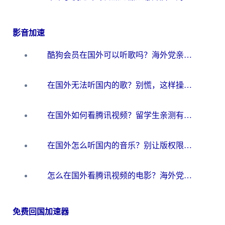
影音加速
酷狗会员在国外可以听歌吗？海外党亲测有效：3步解决音乐权限难题
在国外无法听国内的歌？别慌，这样操作就能畅听QQ音乐（附亲测加速器推荐）
在国外如何看腾讯视频？留学生亲测有效的回国加速方案
在国外怎么听国内的音乐？别让版权限制断了你的华语歌单
怎么在国外看腾讯视频的电影？海外党亲测有效的回国加速指南
免费回国加速器