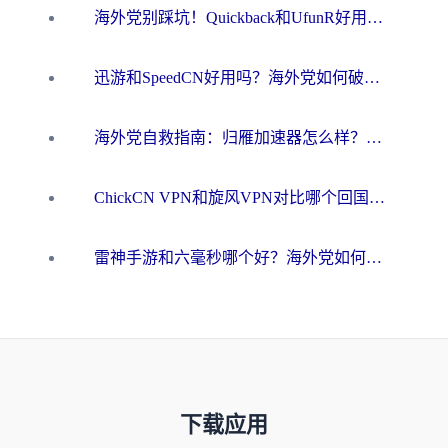
海外党别踩坑！Quickback和UfunR好用吗？选对回国加速器才能无缝刷国内资源
迅游和SpeedCN好用吗？海外党如何破解那道看不见的墙
海外党自救指南：归雁加速器怎么样？教你避开坑实现国内资源无缝访问
ChickCN VPN和旋风VPN对比哪个回国效果更好？海外用户的选择困境与出路
雷神手游和六毫秒哪个好？海外党如何真正解锁国内资源
下载应用