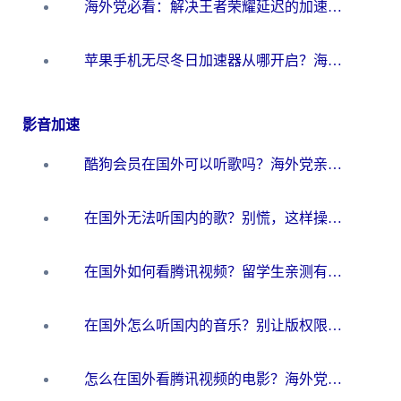
海外党必看：解决王者荣耀延迟的加速器终极指南——从EVE到猫和老鼠，一个工具全搞定
苹果手机无尽冬日加速器从哪开启？海外玩家的冬日生存指南
影音加速
酷狗会员在国外可以听歌吗？海外党亲测有效：3步解决音乐权限难题
在国外无法听国内的歌？别慌，这样操作就能畅听QQ音乐（附亲测加速器推荐）
在国外如何看腾讯视频？留学生亲测有效的回国加速方案
在国外怎么听国内的音乐？别让版权限制断了你的华语歌单
怎么在国外看腾讯视频的电影？海外党亲测有效的回国加速指南