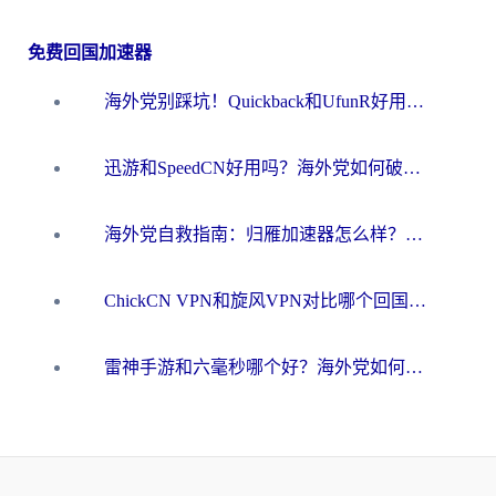
免费回国加速器
海外党别踩坑！Quickback和UfunR好用吗？选对回国加速器才能无缝刷国内资源
迅游和SpeedCN好用吗？海外党如何破解那道看不见的墙
海外党自救指南：归雁加速器怎么样？教你避开坑实现国内资源无缝访问
ChickCN VPN和旋风VPN对比哪个回国效果更好？海外用户的选择困境与出路
雷神手游和六毫秒哪个好？海外党如何真正解锁国内资源