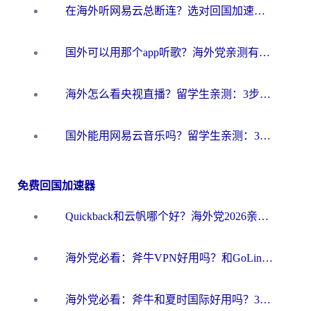
在海外听网易云总断连？选对回国加速器，告别地区限制和卡顿
国外可以用那个app听歌？海外党亲测有效的回国加速方案，轻松听国内音乐听书
海外怎么看央视直播？留学生亲测：3步解决版权限制+追剧自由
国外能用网易云音乐吗？留学生亲测：3步解决海外听歌难题
免费回国加速器
Quickback和云帆哪个好？海外党2026亲测指南：选对加速器大陆工具，无缝刷国内剧玩国服
海外党必看：斧牛VPN好用吗？和GoLinkVPN对比哪个回国效果更好？
海外党必看：斧牛和夏时国际好用吗？3步选对回国加速器，无缝刷国内资源