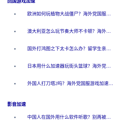
回国游戏加速
欧洲如何玩植物大战僵尸？海外党国服游戏加速避坑指南（附实测对比）
澳大利亚怎么玩节奏大师不卡顿？海外党国服游戏加速终极指南
国外打鸿图之下太卡怎么办？留学生亲测有效的国服游戏加速方案
日本用什么加速器玩街头篮球？海外党国服游戏不卡顿的终极攻略
外国人打刀塔2吗？海外党国服游戏加速避坑全攻略
影音加速
中国人在国外用什么软件听歌？别再被地域限制卡脖子，这篇教你轻松解锁国内音乐库