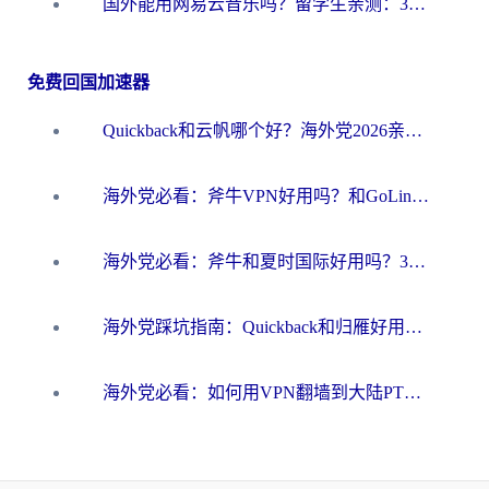
国外能用网易云音乐吗？留学生亲测：3步解决海外听歌难题
免费回国加速器
Quickback和云帆哪个好？海外党2026亲测指南：选对加速器大陆工具，无缝刷国内剧玩国服
海外党必看：斧牛VPN好用吗？和GoLinkVPN对比哪个回国效果更好？
海外党必看：斧牛和夏时国际好用吗？3步选对回国加速器，无缝刷国内资源
海外党踩坑指南：Quickback和归雁好用吗？选对加速器才能无缝刷国内资源
海外党必看：如何用VPN翻墙到大陆PTT？一篇解决你所有回国加速痛点