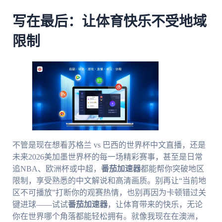
写在最后：让体育快乐不受地域
限制
不管是现在想看苏格兰 vs 巴西的世界杯中文直播，还是
未来2026美加墨世界杯的每一场精彩赛事，甚至是日常
追NBA、欧洲杯或中超，
番茄加速器
都能帮你突破地区
限制，享受熟悉的中文解说和高清画质。别再让“当前地
区不可播放”打断你的观赛热情，也别再因为卡顿错过关
键进球——试试
番茄加速器
，让体育带来的快乐，无论
你在世界哪个角落都能轻松拥有。就像我现在在澳洲，