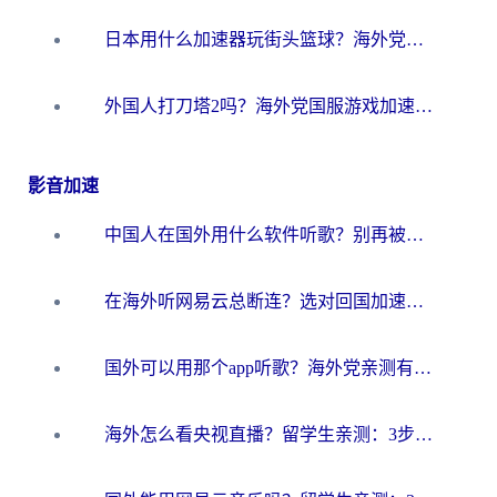
日本用什么加速器玩街头篮球？海外党国服游戏不卡顿的终极攻略
外国人打刀塔2吗？海外党国服游戏加速避坑全攻略
影音加速
中国人在国外用什么软件听歌？别再被地域限制卡脖子，这篇教你轻松解锁国内音乐库
在海外听网易云总断连？选对回国加速器，告别地区限制和卡顿
国外可以用那个app听歌？海外党亲测有效的回国加速方案，轻松听国内音乐听书
海外怎么看央视直播？留学生亲测：3步解决版权限制+追剧自由