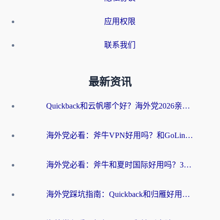
应用权限
联系我们
最新资讯
Quickback和云帆哪个好？海外党2026亲测指南：选对加速器大陆工具，无缝刷国内剧玩国服
海外党必看：斧牛VPN好用吗？和GoLinkVPN对比哪个回国效果更好？
海外党必看：斧牛和夏时国际好用吗？3步选对回国加速器，无缝刷国内资源
海外党踩坑指南：Quickback和归雁好用吗？选对加速器才能无缝刷国内资源