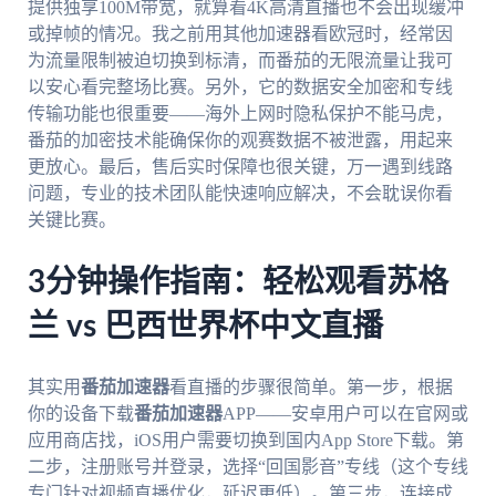
提供独享100M带宽，就算看4K高清直播也不会出现缓冲
或掉帧的情况。我之前用其他加速器看欧冠时，经常因
为流量限制被迫切换到标清，而番茄的无限流量让我可
以安心看完整场比赛。另外，它的数据安全加密和专线
传输功能也很重要——海外上网时隐私保护不能马虎，
番茄的加密技术能确保你的观赛数据不被泄露，用起来
更放心。最后，售后实时保障也很关键，万一遇到线路
问题，专业的技术团队能快速响应解决，不会耽误你看
关键比赛。
3分钟操作指南：轻松观看苏格
兰 vs 巴西世界杯中文直播
其实用
番茄加速器
看直播的步骤很简单。第一步，根据
你的设备下载
番茄加速器
APP——安卓用户可以在官网或
应用商店找，iOS用户需要切换到国内App Store下载。第
二步，注册账号并登录，选择“回国影音”专线（这个专线
专门针对视频直播优化，延迟更低）。第三步，连接成