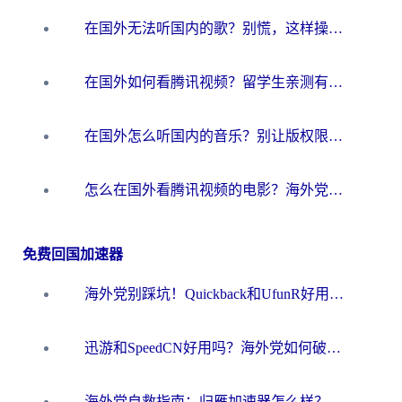
在国外无法听国内的歌？别慌，这样操作就能畅听QQ音乐（附亲测加速器推荐）
在国外如何看腾讯视频？留学生亲测有效的回国加速方案
在国外怎么听国内的音乐？别让版权限制断了你的华语歌单
怎么在国外看腾讯视频的电影？海外党亲测有效的回国加速指南
免费回国加速器
海外党别踩坑！Quickback和UfunR好用吗？选对回国加速器才能无缝刷国内资源
迅游和SpeedCN好用吗？海外党如何破解那道看不见的墙
海外党自救指南：归雁加速器怎么样？教你避开坑实现国内资源无缝访问