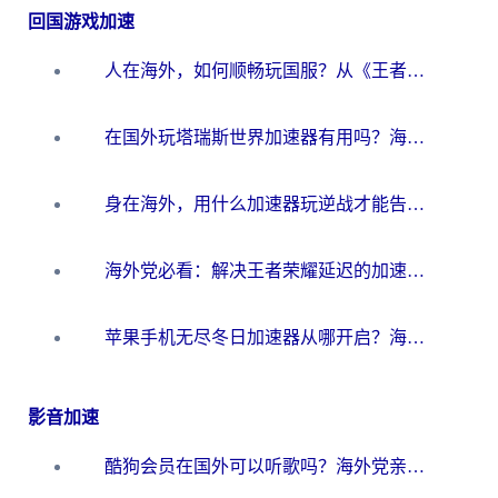
回国游戏加速
人在海外，如何顺畅玩国服？从《王者荣耀》到《云图计划》的加速器终极指南
在国外玩塔瑞斯世界加速器有用吗？海外玩家亲测后的真实答案
身在海外，用什么加速器玩逆战才能告别延迟？
海外党必看：解决王者荣耀延迟的加速器终极指南——从EVE到猫和老鼠，一个工具全搞定
苹果手机无尽冬日加速器从哪开启？海外玩家的冬日生存指南
影音加速
酷狗会员在国外可以听歌吗？海外党亲测有效：3步解决音乐权限难题