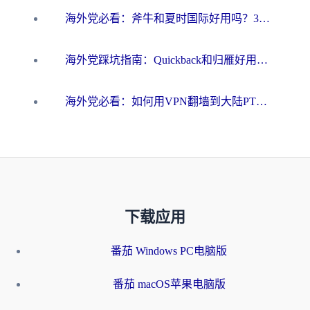
海外党必看：斧牛和夏时国际好用吗？3步选对回国加速器，无缝刷国内资源
海外党踩坑指南：Quickback和归雁好用吗？选对加速器才能无缝刷国内资源
海外党必看：如何用VPN翻墙到大陆PTT？一篇解决你所有回国加速痛点
下载应用
番茄 Windows PC电脑版
番茄 macOS苹果电脑版