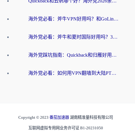
Quickback和云帆哪个好？海外党2026亲测指南：选对加速器大陆工具，无缝刷国内剧玩国服
海外党必看：斧牛VPN好用吗？和GoLinkVPN对比哪个回国效果更好？
海外党必看：斧牛和夏时国际好用吗？3步选对回国加速器，无缝刷国内资源
海外党踩坑指南：Quickback和归雁好用吗？选对加速器才能无缝刷国内资源
海外党必看：如何用VPN翻墙到大陆PTT？一篇解决你所有回国加速痛点
Copyright © 2023
番茄加速器
湖南精准量科技有限公司
互联网虚拟专用网业务许可证 B1-20231050