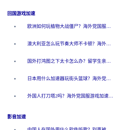
回国游戏加速
欧洲如何玩植物大战僵尸？海外党国服游戏加速避坑指南（附实测对比）
澳大利亚怎么玩节奏大师不卡顿？海外党国服游戏加速终极指南
国外打鸿图之下太卡怎么办？留学生亲测有效的国服游戏加速方案
日本用什么加速器玩街头篮球？海外党国服游戏不卡顿的终极攻略
外国人打刀塔2吗？海外党国服游戏加速避坑全攻略
影音加速
中国人在国外用什么软件听歌？别再被地域限制卡脖子，这篇教你轻松解锁国内音乐库