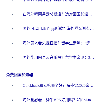
在海外听网易云总断连？选对回国加速器，告别地区限制和卡顿
国外可以用那个app听歌？海外党亲测有效的回国加速方案，轻松听国内音乐听书
海外怎么看央视直播？留学生亲测：3步解决版权限制+追剧自由
国外能用网易云音乐吗？留学生亲测：3步解决海外听歌难题
免费回国加速器
Quickback和云帆哪个好？海外党2026亲测指南：选对加速器大陆工具，无缝刷国内剧玩国服
海外党必看：斧牛VPN好用吗？和GoLinkVPN对比哪个回国效果更好？