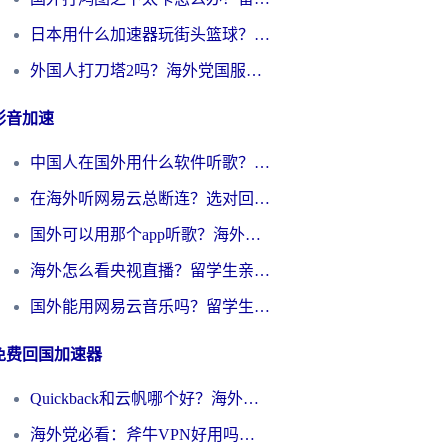
日本用什么加速器玩街头篮球？海外党国服游戏不卡顿的终极攻略
外国人打刀塔2吗？海外党国服游戏加速避坑全攻略
影音加速
中国人在国外用什么软件听歌？别再被地域限制卡脖子，这篇教你轻松解锁国内音乐库
在海外听网易云总断连？选对回国加速器，告别地区限制和卡顿
国外可以用那个app听歌？海外党亲测有效的回国加速方案，轻松听国内音乐听书
海外怎么看央视直播？留学生亲测：3步解决版权限制+追剧自由
国外能用网易云音乐吗？留学生亲测：3步解决海外听歌难题
免费回国加速器
Quickback和云帆哪个好？海外党2026亲测指南：选对加速器大陆工具，无缝刷国内剧玩国服
海外党必看：斧牛VPN好用吗？和GoLinkVPN对比哪个回国效果更好？