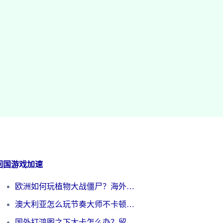
回国游戏加速
欧洲如何玩植物大战僵尸？海外党国服游戏加速避坑指南（附实测对比）
澳大利亚怎么玩节奏大师不卡顿？海外党国服游戏加速终极指南
国外打鸿图之下太卡怎么办？留学生亲测有效的国服游戏加速方案