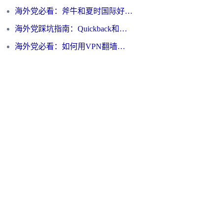
海外党必看：斧牛和夏时国际好用吗？3步选对回国加速器，无缝刷国内资源
海外党踩坑指南：Quickback和归雁好用吗？选对加速器才能无缝刷国内资源
海外党必看：如何用VPN翻墙到大陆PTT？一篇解决你所有回国加速痛点