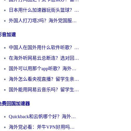
日本用什么加速器玩街头篮球？海外党国服游戏不卡顿的终极攻略
外国人打刀塔2吗？海外党国服游戏加速避坑全攻略
影音加速
中国人在国外用什么软件听歌？别再被地域限制卡脖子，这篇教你轻松解锁国内音乐库
在海外听网易云总断连？选对回国加速器，告别地区限制和卡顿
国外可以用那个app听歌？海外党亲测有效的回国加速方案，轻松听国内音乐听书
海外怎么看央视直播？留学生亲测：3步解决版权限制+追剧自由
国外能用网易云音乐吗？留学生亲测：3步解决海外听歌难题
免费回国加速器
Quickback和云帆哪个好？海外党2026亲测指南：选对加速器大陆工具，无缝刷国内剧玩国服
海外党必看：斧牛VPN好用吗？和GoLinkVPN对比哪个回国效果更好？