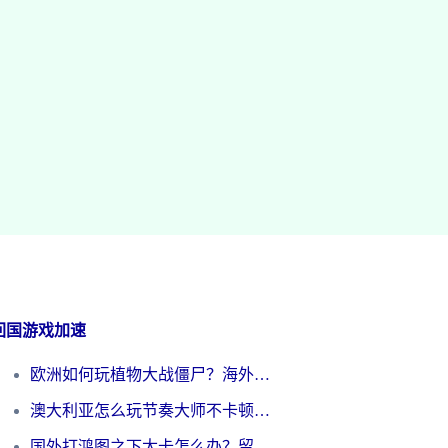
回国游戏加速
欧洲如何玩植物大战僵尸？海外党国服游戏加速避坑指南（附实测对比）
澳大利亚怎么玩节奏大师不卡顿？海外党国服游戏加速终极指南
国外打鸿图之下太卡怎么办？留学生亲测有效的国服游戏加速方案