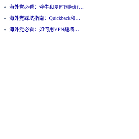
海外党必看：斧牛和夏时国际好用吗？3步选对回国加速器，无缝刷国内资源
海外党踩坑指南：Quickback和归雁好用吗？选对加速器才能无缝刷国内资源
海外党必看：如何用VPN翻墙到大陆PTT？一篇解决你所有回国加速痛点