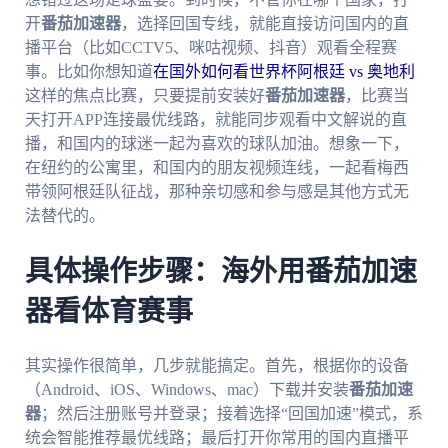
开
番茄加速器
，选择回国专线，就能直接访问国内的直
播平台（比如CCTV5、咪咕视频、抖音）观看全程赛
事。比如你想知道
在国外如何看世界杯阿根廷 vs 奥地利
这样的焦点比赛，只要提前安装好
番茄加速器
，比赛当
天打开APP连接最优线路，就能同步观看中文解说的直
播，和国内的球迷一起为喜欢的球队加油。想象一下，
在纽约的公寓里，和国内的朋友视频连线，一起看梅西
带领阿根廷队征战，那种亲切感和参与感是其他方式无
法替代的。
具体操作步骤：海外用番茄加速
器看体育赛事
其实操作很简单，几步就能搞定。首先，根据你的设备
（Android、iOS、Windows、mac）下载并安装
番茄加速
器
；然后注册账号并登录；接着选择“回国加速”模式，系
统会智能推荐最优线路；最后打开你常用的国内直播平