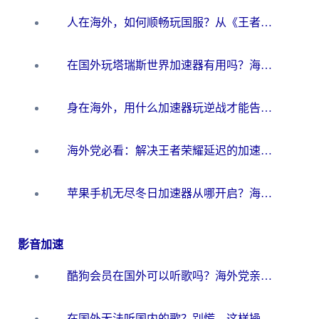
人在海外，如何顺畅玩国服？从《王者荣耀》到《云图计划》的加速器终极指南
在国外玩塔瑞斯世界加速器有用吗？海外玩家亲测后的真实答案
身在海外，用什么加速器玩逆战才能告别延迟？
海外党必看：解决王者荣耀延迟的加速器终极指南——从EVE到猫和老鼠，一个工具全搞定
苹果手机无尽冬日加速器从哪开启？海外玩家的冬日生存指南
影音加速
酷狗会员在国外可以听歌吗？海外党亲测有效：3步解决音乐权限难题
在国外无法听国内的歌？别慌，这样操作就能畅听QQ音乐（附亲测加速器推荐）