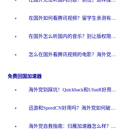
在国外如何看腾讯视频？留学生亲测有效的回国加速方案
在国外怎么听国内的音乐？别让版权限制断了你的华语歌单
怎么在国外看腾讯视频的电影？海外党亲测有效的回国加速指南
免费回国加速器
海外党别踩坑！Quickback和UfunR好用吗？选对回国加速器才能无缝刷国内资源
迅游和SpeedCN好用吗？海外党如何破解那道看不见的墙
海外党自救指南：归雁加速器怎么样？教你避开坑实现国内资源无缝访问