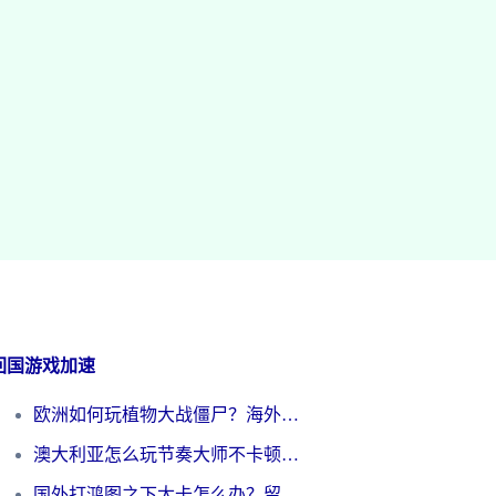
回国游戏加速
欧洲如何玩植物大战僵尸？海外党国服游戏加速避坑指南（附实测对比）
澳大利亚怎么玩节奏大师不卡顿？海外党国服游戏加速终极指南
国外打鸿图之下太卡怎么办？留学生亲测有效的国服游戏加速方案