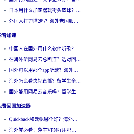
日本用什么加速器玩街头篮球？海外党国服游戏不卡顿的终极攻略
外国人打刀塔2吗？海外党国服游戏加速避坑全攻略
影音加速
中国人在国外用什么软件听歌？别再被地域限制卡脖子，这篇教你轻松解锁国内音乐库
在海外听网易云总断连？选对回国加速器，告别地区限制和卡顿
国外可以用那个app听歌？海外党亲测有效的回国加速方案，轻松听国内音乐听书
海外怎么看央视直播？留学生亲测：3步解决版权限制+追剧自由
国外能用网易云音乐吗？留学生亲测：3步解决海外听歌难题
免费回国加速器
Quickback和云帆哪个好？海外党2026亲测指南：选对加速器大陆工具，无缝刷国内剧玩国服
海外党必看：斧牛VPN好用吗？和GoLinkVPN对比哪个回国效果更好？