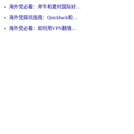
海外党必看：斧牛和夏时国际好用吗？3步选对回国加速器，无缝刷国内资源
海外党踩坑指南：Quickback和归雁好用吗？选对加速器才能无缝刷国内资源
海外党必看：如何用VPN翻墙到大陆PTT？一篇解决你所有回国加速痛点