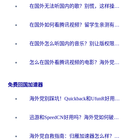
在国外无法听国内的歌？别慌，这样操作就能畅听QQ音乐（附亲测加速器推荐）
在国外如何看腾讯视频？留学生亲测有效的回国加速方案
在国外怎么听国内的音乐？别让版权限制断了你的华语歌单
怎么在国外看腾讯视频的电影？海外党亲测有效的回国加速指南
免费回国加速器
海外党别踩坑！Quickback和UfunR好用吗？选对回国加速器才能无缝刷国内资源
迅游和SpeedCN好用吗？海外党如何破解那道看不见的墙
海外党自救指南：归雁加速器怎么样？教你避开坑实现国内资源无缝访问