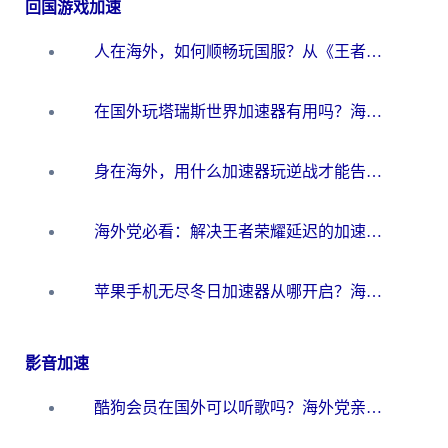
回国游戏加速
人在海外，如何顺畅玩国服？从《王者荣耀》到《云图计划》的加速器终极指南
在国外玩塔瑞斯世界加速器有用吗？海外玩家亲测后的真实答案
身在海外，用什么加速器玩逆战才能告别延迟？
海外党必看：解决王者荣耀延迟的加速器终极指南——从EVE到猫和老鼠，一个工具全搞定
苹果手机无尽冬日加速器从哪开启？海外玩家的冬日生存指南
影音加速
酷狗会员在国外可以听歌吗？海外党亲测有效：3步解决音乐权限难题