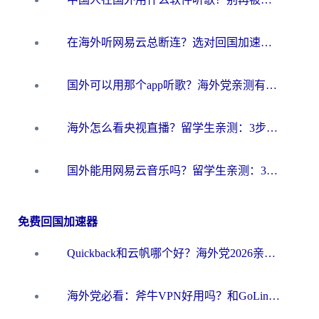
在海外听网易云总断连？选对回国加速器，告别地区限制和卡顿
国外可以用那个app听歌？海外党亲测有效的回国加速方案，轻松听国内音乐听书
海外怎么看央视直播？留学生亲测：3步解决版权限制+追剧自由
国外能用网易云音乐吗？留学生亲测：3步解决海外听歌难题
免费回国加速器
Quickback和云帆哪个好？海外党2026亲测指南：选对加速器大陆工具，无缝刷国内剧玩国服
海外党必看：斧牛VPN好用吗？和GoLinkVPN对比哪个回国效果更好？