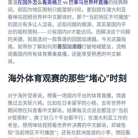
重温
在国外怎么看英格兰 vs 巴拿马世界杯直播
的经典瞬
间，却因为地区限制只能望屏兴叹。更别提在澳大利亚
看咪咕视频世界杯中文解说时，那个“当前地区不可播放”
的提示有多让人沮丧。这些问题的根源，其实是国内平
台的版权限制——只有国内IP才能访问。而解决这个问题
的关键，就是选对一款靠谱的回国加速器。今天这篇指
南，就带你了解如何用
番茄加速器
打破地域壁垒，流畅
观看国内所有体育赛事直播，还能享受熟悉的中文解
说。
海外体育观赛的那些“堵心”时刻
对于海外党来说，想看一场国内平台的体育直播，简直
像过五关斩六将。比如在日本留学的小杨，去年世界杯
期间想在抖音看中文解说，结果每次点进去都显示“当前
IP受限制”，换了好几个平台都不行；在澳大利亚工作的
老张，想用咪咕视频看世界杯决赛的中文解说，却被告
知“当前地区不可播放”；还有在欧洲旅游的小李，想回看