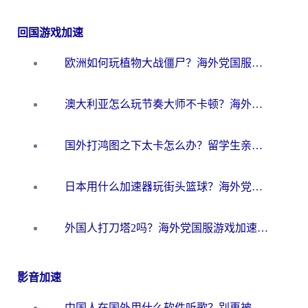
回国游戏加速
欧洲如何玩植物大战僵尸？海外党国服游戏加速避坑指南（附实测对比）
澳大利亚怎么玩节奏大师不卡顿？海外党国服游戏加速终极指南
国外打鸿图之下太卡怎么办？留学生亲测有效的国服游戏加速方案
日本用什么加速器玩街头篮球？海外党国服游戏不卡顿的终极攻略
外国人打刀塔2吗？海外党国服游戏加速避坑全攻略
影音加速
中国人在国外用什么软件听歌？别再被地域限制卡脖子，这篇教你轻松解锁国内音乐库