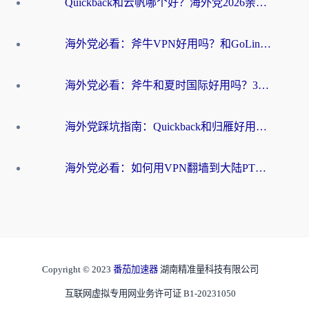
Quickback和云帆哪个好？海外党2026亲测指南：选对加速器大陆工具，无缝刷国内剧玩国服
海外党必看：斧牛VPN好用吗？和GoLinkVPN对比哪个回国效果更好？
海外党必看：斧牛和夏时国际好用吗？3步选对回国加速器，无缝刷国内资源
海外党踩坑指南：Quickback和归雁好用吗？选对加速器才能无缝刷国内资源
海外党必看：如何用VPN翻墙到大陆PTT？一篇解决你所有回国加速痛点
Copyright © 2023
番茄加速器
湖南精准量科技有限公司
互联网虚拟专用网业务许可证 B1-20231050