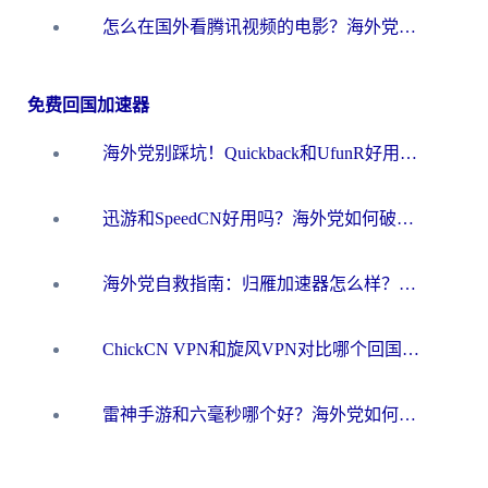
怎么在国外看腾讯视频的电影？海外党亲测有效的回国加速指南
免费回国加速器
海外党别踩坑！Quickback和UfunR好用吗？选对回国加速器才能无缝刷国内资源
迅游和SpeedCN好用吗？海外党如何破解那道看不见的墙
海外党自救指南：归雁加速器怎么样？教你避开坑实现国内资源无缝访问
ChickCN VPN和旋风VPN对比哪个回国效果更好？海外用户的选择困境与出路
雷神手游和六毫秒哪个好？海外党如何真正解锁国内资源