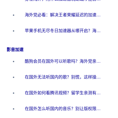
海外党必看：解决王者荣耀延迟的加速器终极指南——从EVE到猫和老鼠，一个工具全搞定
苹果手机无尽冬日加速器从哪开启？海外玩家的冬日生存指南
影音加速
酷狗会员在国外可以听歌吗？海外党亲测有效：3步解决音乐权限难题
在国外无法听国内的歌？别慌，这样操作就能畅听QQ音乐（附亲测加速器推荐）
在国外如何看腾讯视频？留学生亲测有效的回国加速方案
在国外怎么听国内的音乐？别让版权限制断了你的华语歌单