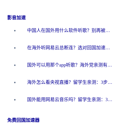
影音加速
中国人在国外用什么软件听歌？别再被地域限制卡脖子，这篇教你轻松解锁国内音乐库
在海外听网易云总断连？选对回国加速器，告别地区限制和卡顿
国外可以用那个app听歌？海外党亲测有效的回国加速方案，轻松听国内音乐听书
海外怎么看央视直播？留学生亲测：3步解决版权限制+追剧自由
国外能用网易云音乐吗？留学生亲测：3步解决海外听歌难题
免费回国加速器