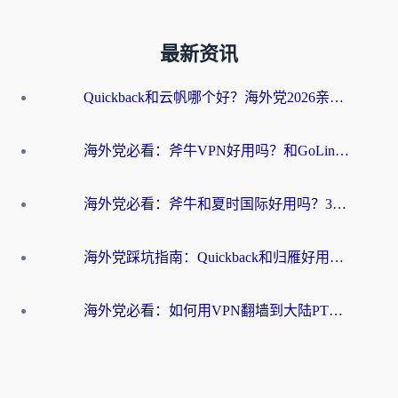
最新资讯
Quickback和云帆哪个好？海外党2026亲测指南：选对加速器大陆工具，无缝刷国内剧玩国服
海外党必看：斧牛VPN好用吗？和GoLinkVPN对比哪个回国效果更好？
海外党必看：斧牛和夏时国际好用吗？3步选对回国加速器，无缝刷国内资源
海外党踩坑指南：Quickback和归雁好用吗？选对加速器才能无缝刷国内资源
海外党必看：如何用VPN翻墙到大陆PTT？一篇解决你所有回国加速痛点