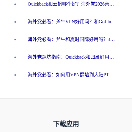
Quickback和云帆哪个好？海外党2026亲测指南：选对加速器大陆工具，无缝刷国内剧玩国服
海外党必看：斧牛VPN好用吗？和GoLinkVPN对比哪个回国效果更好？
海外党必看：斧牛和夏时国际好用吗？3步选对回国加速器，无缝刷国内资源
海外党踩坑指南：Quickback和归雁好用吗？选对加速器才能无缝刷国内资源
海外党必看：如何用VPN翻墙到大陆PTT？一篇解决你所有回国加速痛点
下载应用