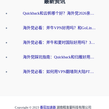
最新资讯
Quickback和云帆哪个好？海外党2026亲测指南：选对加速器大陆工具，无缝刷国内剧玩国服
海外党必看：斧牛VPN好用吗？和GoLinkVPN对比哪个回国效果更好？
海外党必看：斧牛和夏时国际好用吗？3步选对回国加速器，无缝刷国内资源
海外党踩坑指南：Quickback和归雁好用吗？选对加速器才能无缝刷国内资源
海外党必看：如何用VPN翻墙到大陆PTT？一篇解决你所有回国加速痛点
Copyright © 2023
番茄加速器
湖南精准量科技有限公司