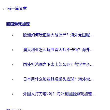
←
前一篇文章
回国游戏加速
欧洲如何玩植物大战僵尸？海外党国服游戏加速避坑指南（附实测对比）
澳大利亚怎么玩节奏大师不卡顿？海外党国服游戏加速终极指南
国外打鸿图之下太卡怎么办？留学生亲测有效的国服游戏加速方案
日本用什么加速器玩街头篮球？海外党国服游戏不卡顿的终极攻略
外国人打刀塔2吗？海外党国服游戏加速避坑全攻略