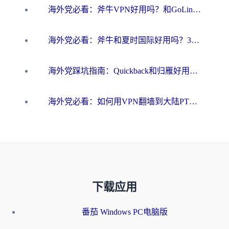
海外党必看：斧牛VPN好用吗？和GoLinkVPN对比哪个回国效果更好？
海外党必看：斧牛和夏时国际好用吗？3步选对回国加速器，无缝刷国内资源
海外党踩坑指南：Quickback和归雁好用吗？选对加速器才能无缝刷国内资源
海外党必看：如何用VPN翻墙到大陆PTT？一篇解决你所有回国加速痛点
下载应用
番茄 Windows PC电脑版