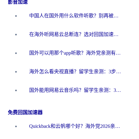
影音加速
中国人在国外用什么软件听歌？别再被地域限制卡脖子，这篇教你轻松解锁国内音乐库
在海外听网易云总断连？选对回国加速器，告别地区限制和卡顿
国外可以用那个app听歌？海外党亲测有效的回国加速方案，轻松听国内音乐听书
海外怎么看央视直播？留学生亲测：3步解决版权限制+追剧自由
国外能用网易云音乐吗？留学生亲测：3步解决海外听歌难题
免费回国加速器
Quickback和云帆哪个好？海外党2026亲测指南：选对加速器大陆工具，无缝刷国内剧玩国服