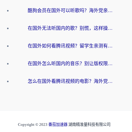
酷狗会员在国外可以听歌吗？海外党亲测有效：3步解决音乐权限难题
在国外无法听国内的歌？别慌，这样操作就能畅听QQ音乐（附亲测加速器推荐）
在国外如何看腾讯视频？留学生亲测有效的回国加速方案
在国外怎么听国内的音乐？别让版权限制断了你的华语歌单
怎么在国外看腾讯视频的电影？海外党亲测有效的回国加速指南
Copyright © 2023
番茄加速器
湖南精准量科技有限公司