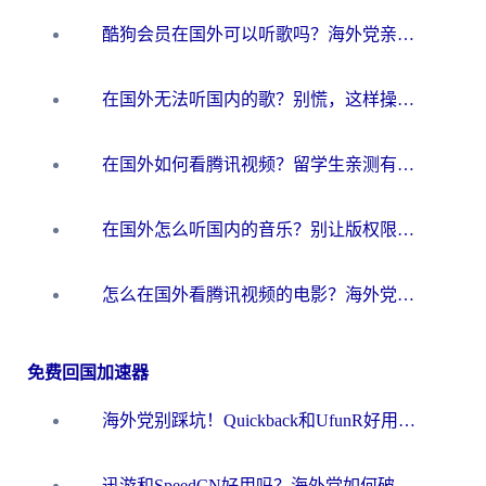
酷狗会员在国外可以听歌吗？海外党亲测有效：3步解决音乐权限难题
在国外无法听国内的歌？别慌，这样操作就能畅听QQ音乐（附亲测加速器推荐）
在国外如何看腾讯视频？留学生亲测有效的回国加速方案
在国外怎么听国内的音乐？别让版权限制断了你的华语歌单
怎么在国外看腾讯视频的电影？海外党亲测有效的回国加速指南
免费回国加速器
海外党别踩坑！Quickback和UfunR好用吗？选对回国加速器才能无缝刷国内资源
迅游和SpeedCN好用吗？海外党如何破解那道看不见的墙