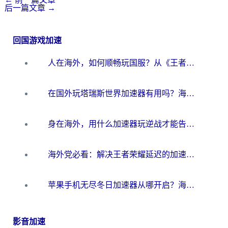
后一篇文章
→
回国游戏加速
人在海外，如何顺畅玩国服？从《王者荣耀》到《云图计划》的加速器终极指南
在国外玩塔瑞斯世界加速器有用吗？海外玩家亲测后的真实答案
身在海外，用什么加速器玩逆战才能告别延迟？
海外党必看：解决王者荣耀延迟的加速器终极指南——从EVE到猫和老鼠，一个工具全搞定
苹果手机无尽冬日加速器从哪开启？海外玩家的冬日生存指南
影音加速