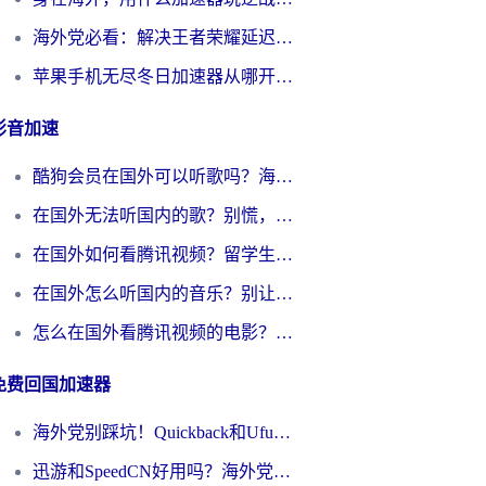
海外党必看：解决王者荣耀延迟的加速器终极指南——从EVE到猫和老鼠，一个工具全搞定
苹果手机无尽冬日加速器从哪开启？海外玩家的冬日生存指南
影音加速
酷狗会员在国外可以听歌吗？海外党亲测有效：3步解决音乐权限难题
在国外无法听国内的歌？别慌，这样操作就能畅听QQ音乐（附亲测加速器推荐）
在国外如何看腾讯视频？留学生亲测有效的回国加速方案
在国外怎么听国内的音乐？别让版权限制断了你的华语歌单
怎么在国外看腾讯视频的电影？海外党亲测有效的回国加速指南
免费回国加速器
海外党别踩坑！Quickback和UfunR好用吗？选对回国加速器才能无缝刷国内资源
迅游和SpeedCN好用吗？海外党如何破解那道看不见的墙