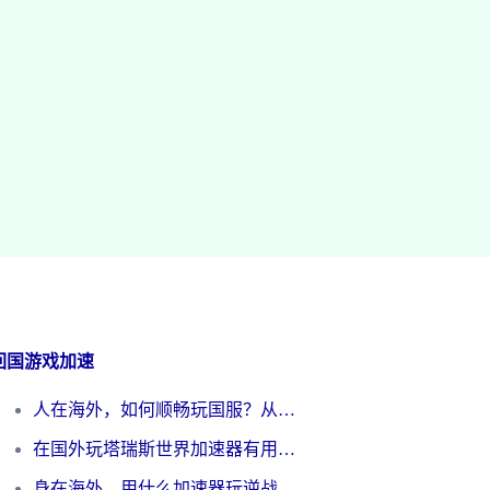
回国游戏加速
人在海外，如何顺畅玩国服？从《王者荣耀》到《云图计划》的加速器终极指南
在国外玩塔瑞斯世界加速器有用吗？海外玩家亲测后的真实答案
身在海外，用什么加速器玩逆战才能告别延迟？