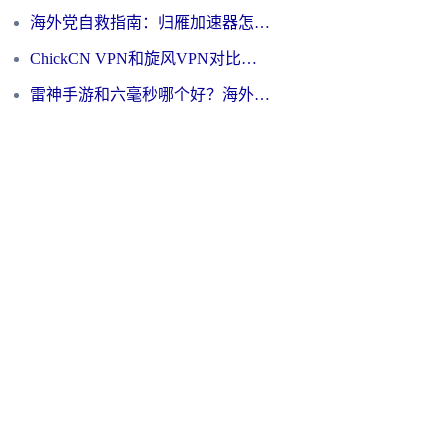
海外党自救指南：归雁加速器怎么样？教你避开坑实现国内资源无缝访问
ChickCN VPN和旋风VPN对比哪个回国效果更好？海外用户的选择困境与出路
雷神手游和六毫秒哪个好？海外党如何真正解锁国内资源