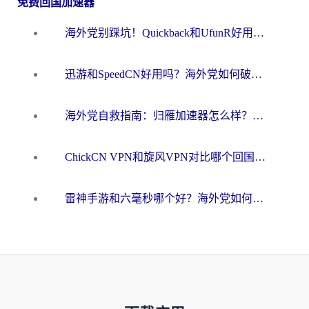
免费回国加速器
海外党别踩坑！Quickback和UfunR好用吗？选对回国加速器才能无缝刷国内资源
迅游和SpeedCN好用吗？海外党如何破解那道看不见的墙
海外党自救指南：归雁加速器怎么样？教你避开坑实现国内资源无缝访问
ChickCN VPN和旋风VPN对比哪个回国效果更好？海外用户的选择困境与出路
雷神手游和六毫秒哪个好？海外党如何真正解锁国内资源