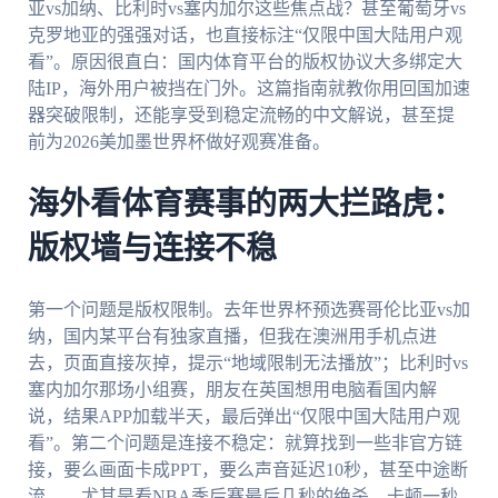
亚vs加纳、比利时vs塞内加尔这些焦点战？甚至葡萄牙vs
克罗地亚的强强对话，也直接标注“仅限中国大陆用户观
看”。原因很直白：国内体育平台的版权协议大多绑定大
陆IP，海外用户被挡在门外。这篇指南就教你用回国加速
器突破限制，还能享受到稳定流畅的中文解说，甚至提
前为2026美加墨世界杯做好观赛准备。
海外看体育赛事的两大拦路虎：
版权墙与连接不稳
第一个问题是版权限制。去年世界杯预选赛哥伦比亚vs加
纳，国内某平台有独家直播，但我在澳洲用手机点进
去，页面直接灰掉，提示“地域限制无法播放”；比利时vs
塞内加尔那场小组赛，朋友在英国想用电脑看国内解
说，结果APP加载半天，最后弹出“仅限中国大陆用户观
看”。第二个问题是连接不稳定：就算找到一些非官方链
接，要么画面卡成PPT，要么声音延迟10秒，甚至中途断
流——尤其是看NBA季后赛最后几秒的绝杀，卡顿一秒