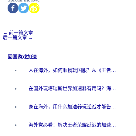
←
前一篇文章
后一篇文章
→
回国游戏加速
人在海外，如何顺畅玩国服？从《王者荣耀》到《云图计划》的加速器终极指南
在国外玩塔瑞斯世界加速器有用吗？海外玩家亲测后的真实答案
身在海外，用什么加速器玩逆战才能告别延迟？
海外党必看：解决王者荣耀延迟的加速器终极指南——从EVE到猫和老鼠，一个工具全搞定