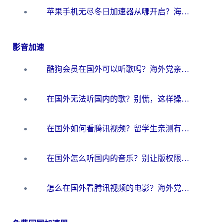
苹果手机无尽冬日加速器从哪开启？海外玩家的冬日生存指南
影音加速
酷狗会员在国外可以听歌吗？海外党亲测有效：3步解决音乐权限难题
在国外无法听国内的歌？别慌，这样操作就能畅听QQ音乐（附亲测加速器推荐）
在国外如何看腾讯视频？留学生亲测有效的回国加速方案
在国外怎么听国内的音乐？别让版权限制断了你的华语歌单
怎么在国外看腾讯视频的电影？海外党亲测有效的回国加速指南