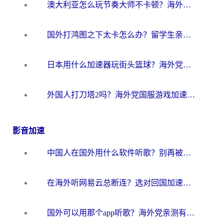
澳大利亚怎么玩节奏大师不卡顿？海外党国服游戏加速终极指南
国外打鸿图之下太卡怎么办？留学生亲测有效的国服游戏加速方案
日本用什么加速器玩街头篮球？海外党国服游戏不卡顿的终极攻略
外国人打刀塔2吗？海外党国服游戏加速避坑全攻略
影音加速
中国人在国外用什么软件听歌？别再被地域限制卡脖子，这篇教你轻松解锁国内音乐库
在海外听网易云总断连？选对回国加速器，告别地区限制和卡顿
国外可以用那个app听歌？海外党亲测有效的回国加速方案，轻松听国内音乐听书