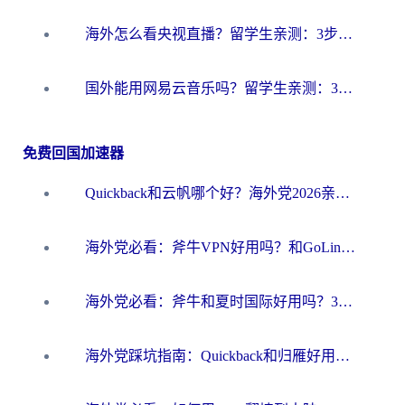
海外怎么看央视直播？留学生亲测：3步解决版权限制+追剧自由
国外能用网易云音乐吗？留学生亲测：3步解决海外听歌难题
免费回国加速器
Quickback和云帆哪个好？海外党2026亲测指南：选对加速器大陆工具，无缝刷国内剧玩国服
海外党必看：斧牛VPN好用吗？和GoLinkVPN对比哪个回国效果更好？
海外党必看：斧牛和夏时国际好用吗？3步选对回国加速器，无缝刷国内资源
海外党踩坑指南：Quickback和归雁好用吗？选对加速器才能无缝刷国内资源