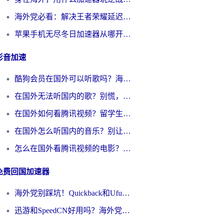
海外党必看：解决王者荣耀延迟的加速器终极指南——从EVE到猫和老鼠，一个工具全搞定
苹果手机无尽冬日加速器从哪开启？海外玩家的冬日生存指南
影音加速
酷狗会员在国外可以听歌吗？海外党亲测有效：3步解决音乐权限难题
在国外无法听国内的歌？别慌，这样操作就能畅听QQ音乐（附亲测加速器推荐）
在国外如何看腾讯视频？留学生亲测有效的回国加速方案
在国外怎么听国内的音乐？别让版权限制断了你的华语歌单
怎么在国外看腾讯视频的电影？海外党亲测有效的回国加速指南
免费回国加速器
海外党别踩坑！Quickback和UfunR好用吗？选对回国加速器才能无缝刷国内资源
迅游和SpeedCN好用吗？海外党如何破解那道看不见的墙