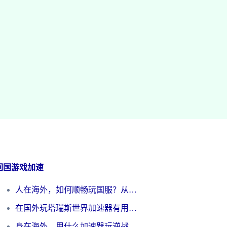
回国游戏加速
人在海外，如何顺畅玩国服？从《王者荣耀》到《云图计划》的加速器终极指南
在国外玩塔瑞斯世界加速器有用吗？海外玩家亲测后的真实答案
身在海外，用什么加速器玩逆战才能告别延迟？