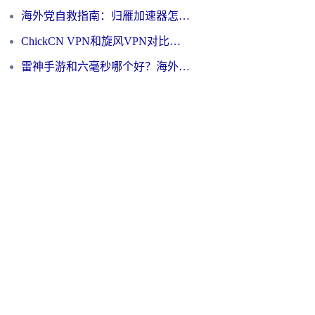
海外党自救指南：归雁加速器怎么样？教你避开坑实现国内资源无缝访问
ChickCN VPN和旋风VPN对比哪个回国效果更好？海外用户的选择困境与出路
雷神手游和六毫秒哪个好？海外党如何真正解锁国内资源