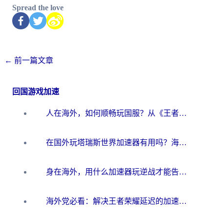
Spread the love
←
前一篇文章
回国游戏加速
人在海外，如何顺畅玩国服？从《王者荣耀》到《云图计划》的加速器终极指南
在国外玩塔瑞斯世界加速器有用吗？海外玩家亲测后的真实答案
身在海外，用什么加速器玩逆战才能告别延迟？
海外党必看：解决王者荣耀延迟的加速器终极指南——从EVE到猫和老鼠，一个工具全搞定