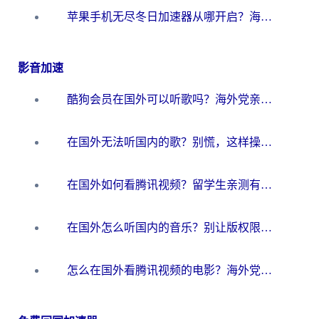
苹果手机无尽冬日加速器从哪开启？海外玩家的冬日生存指南
影音加速
酷狗会员在国外可以听歌吗？海外党亲测有效：3步解决音乐权限难题
在国外无法听国内的歌？别慌，这样操作就能畅听QQ音乐（附亲测加速器推荐）
在国外如何看腾讯视频？留学生亲测有效的回国加速方案
在国外怎么听国内的音乐？别让版权限制断了你的华语歌单
怎么在国外看腾讯视频的电影？海外党亲测有效的回国加速指南