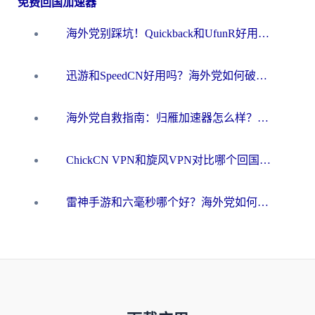
免费回国加速器
海外党别踩坑！Quickback和UfunR好用吗？选对回国加速器才能无缝刷国内资源
迅游和SpeedCN好用吗？海外党如何破解那道看不见的墙
海外党自救指南：归雁加速器怎么样？教你避开坑实现国内资源无缝访问
ChickCN VPN和旋风VPN对比哪个回国效果更好？海外用户的选择困境与出路
雷神手游和六毫秒哪个好？海外党如何真正解锁国内资源