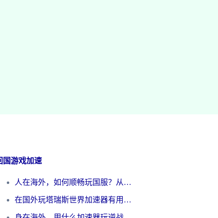
回国游戏加速
人在海外，如何顺畅玩国服？从《王者荣耀》到《云图计划》的加速器终极指南
在国外玩塔瑞斯世界加速器有用吗？海外玩家亲测后的真实答案
身在海外，用什么加速器玩逆战才能告别延迟？