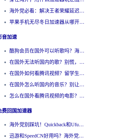
海外党必看：解决王者荣耀延迟的加速器终极指南——从EVE到猫和老鼠，一个工具全搞定
苹果手机无尽冬日加速器从哪开启？海外玩家的冬日生存指南
影音加速
酷狗会员在国外可以听歌吗？海外党亲测有效：3步解决音乐权限难题
在国外无法听国内的歌？别慌，这样操作就能畅听QQ音乐（附亲测加速器推荐）
在国外如何看腾讯视频？留学生亲测有效的回国加速方案
在国外怎么听国内的音乐？别让版权限制断了你的华语歌单
怎么在国外看腾讯视频的电影？海外党亲测有效的回国加速指南
免费回国加速器
海外党别踩坑！Quickback和UfunR好用吗？选对回国加速器才能无缝刷国内资源
迅游和SpeedCN好用吗？海外党如何破解那道看不见的墙