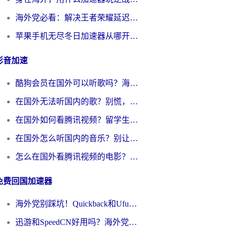
海外党必看：解决王者荣耀延迟的加速器终极指南——从EVE到猫和老鼠，一个工具全搞定
苹果手机无尽冬日加速器从哪开启？海外玩家的冬日生存指南
影音加速
酷狗会员在国外可以听歌吗？海外党亲测有效：3步解决音乐权限难题
在国外无法听国内的歌？别慌，这样操作就能畅听QQ音乐（附亲测加速器推荐）
在国外如何看腾讯视频？留学生亲测有效的回国加速方案
在国外怎么听国内的音乐？别让版权限制断了你的华语歌单
怎么在国外看腾讯视频的电影？海外党亲测有效的回国加速指南
免费回国加速器
海外党别踩坑！Quickback和UfunR好用吗？选对回国加速器才能无缝刷国内资源
迅游和SpeedCN好用吗？海外党如何破解那道看不见的墙