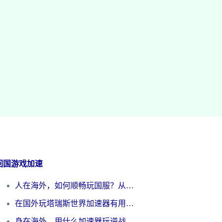
回国游戏加速
人在海外，如何顺畅玩国服？从《王者荣耀》到《云图计划》的加速器终极指南
在国外玩塔瑞斯世界加速器有用吗？海外玩家亲测后的真实答案
身在海外，用什么加速器玩逆战才能告别延迟？