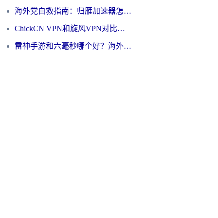
海外党自救指南：归雁加速器怎么样？教你避开坑实现国内资源无缝访问
ChickCN VPN和旋风VPN对比哪个回国效果更好？海外用户的选择困境与出路
雷神手游和六毫秒哪个好？海外党如何真正解锁国内资源