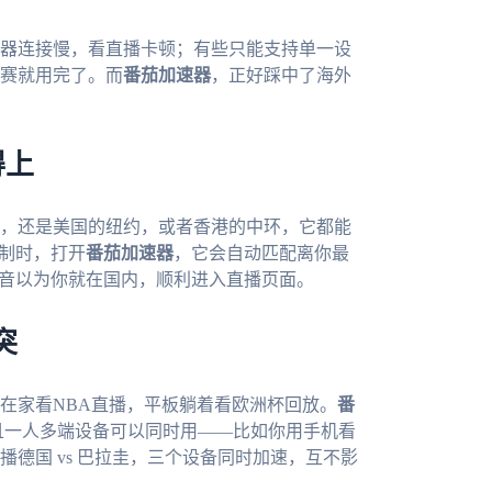
器连接慢，看直播卡顿；有些只能支持单一设
赛就用完了。而
番茄加速器
，正好踩中了海外
得上
，还是美国的纽约，或者香港的中环，它都能
限制时，打开
番茄加速器
，它会自动匹配离你最
抖音以为你就在国内，顺利进入直播页面。
突
在家看NBA直播，平板躺着看欧洲杯回放。
番
全平台，而且一人多端设备可以同时用——比如你用手机看
德国 vs 巴拉圭，三个设备同时加速，互不影