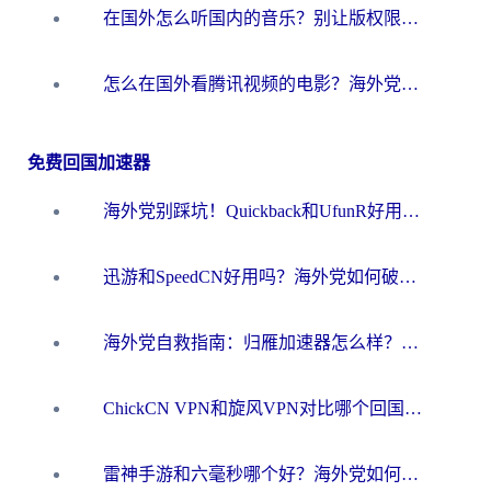
在国外怎么听国内的音乐？别让版权限制断了你的华语歌单
怎么在国外看腾讯视频的电影？海外党亲测有效的回国加速指南
免费回国加速器
海外党别踩坑！Quickback和UfunR好用吗？选对回国加速器才能无缝刷国内资源
迅游和SpeedCN好用吗？海外党如何破解那道看不见的墙
海外党自救指南：归雁加速器怎么样？教你避开坑实现国内资源无缝访问
ChickCN VPN和旋风VPN对比哪个回国效果更好？海外用户的选择困境与出路
雷神手游和六毫秒哪个好？海外党如何真正解锁国内资源