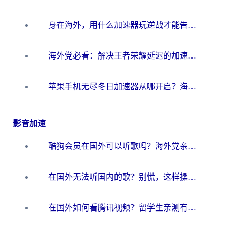
身在海外，用什么加速器玩逆战才能告别延迟？
海外党必看：解决王者荣耀延迟的加速器终极指南——从EVE到猫和老鼠，一个工具全搞定
苹果手机无尽冬日加速器从哪开启？海外玩家的冬日生存指南
影音加速
酷狗会员在国外可以听歌吗？海外党亲测有效：3步解决音乐权限难题
在国外无法听国内的歌？别慌，这样操作就能畅听QQ音乐（附亲测加速器推荐）
在国外如何看腾讯视频？留学生亲测有效的回国加速方案