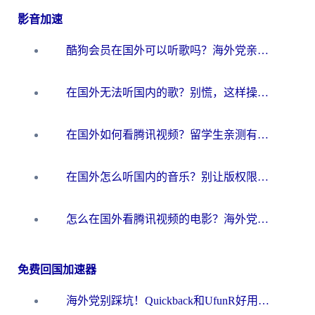
影音加速
酷狗会员在国外可以听歌吗？海外党亲测有效：3步解决音乐权限难题
在国外无法听国内的歌？别慌，这样操作就能畅听QQ音乐（附亲测加速器推荐）
在国外如何看腾讯视频？留学生亲测有效的回国加速方案
在国外怎么听国内的音乐？别让版权限制断了你的华语歌单
怎么在国外看腾讯视频的电影？海外党亲测有效的回国加速指南
免费回国加速器
海外党别踩坑！Quickback和UfunR好用吗？选对回国加速器才能无缝刷国内资源