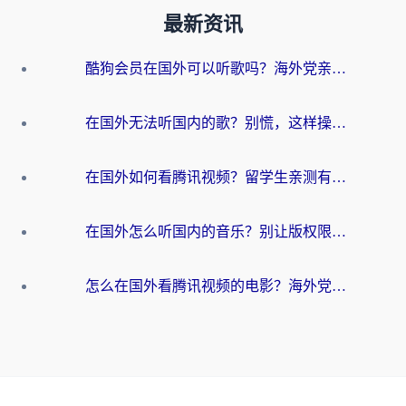
最新资讯
酷狗会员在国外可以听歌吗？海外党亲测有效：3步解决音乐权限难题
在国外无法听国内的歌？别慌，这样操作就能畅听QQ音乐（附亲测加速器推荐）
在国外如何看腾讯视频？留学生亲测有效的回国加速方案
在国外怎么听国内的音乐？别让版权限制断了你的华语歌单
怎么在国外看腾讯视频的电影？海外党亲测有效的回国加速指南