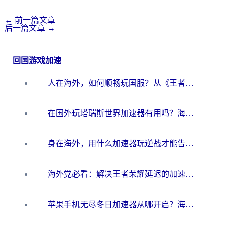
←
前一篇文章
后一篇文章
→
回国游戏加速
人在海外，如何顺畅玩国服？从《王者荣耀》到《云图计划》的加速器终极指南
在国外玩塔瑞斯世界加速器有用吗？海外玩家亲测后的真实答案
身在海外，用什么加速器玩逆战才能告别延迟？
海外党必看：解决王者荣耀延迟的加速器终极指南——从EVE到猫和老鼠，一个工具全搞定
苹果手机无尽冬日加速器从哪开启？海外玩家的冬日生存指南