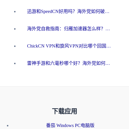
迅游和SpeedCN好用吗？海外党如何破解那道看不见的墙
海外党自救指南：归雁加速器怎么样？教你避开坑实现国内资源无缝访问
ChickCN VPN和旋风VPN对比哪个回国效果更好？海外用户的选择困境与出路
雷神手游和六毫秒哪个好？海外党如何真正解锁国内资源
下载应用
番茄 Windows PC电脑版