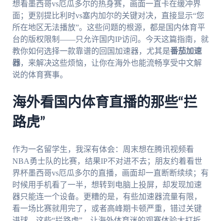
想看墨西哥vs厄瓜多尔的热身赛，画面一直卡在缓冲界
面；更别提比利时vs塞内加尔的关键对决，直接显示“您
所在地区无法播放”。这些问题的根源，都是国内体育平
台的版权限制——只允许国内IP访问。今天这篇指南，就
教你如何选择一款靠谱的回国加速器，尤其是
番茄加速
器
，来解决这些烦恼，让你在海外也能流畅享受中文解
说的体育赛事。
海外看国内体育直播的那些“拦
路虎”
作为一名留学生，我深有体会：周末想在腾讯视频看
NBA勇士队的比赛，结果IP不对进不去；朋友约着看世
界杯墨西哥vs厄瓜多尔的直播，画面却一直断断续续；有
时候用手机看了一半，想转到电脑上投屏，却发现加速
器只能连一个设备。更糟的是，有些加速器流量有限，
看一场比赛就用完了，或者高峰期卡顿严重，错过关键
进球。这些“拦路虎”，让海外体育迷的观赛体验大打折