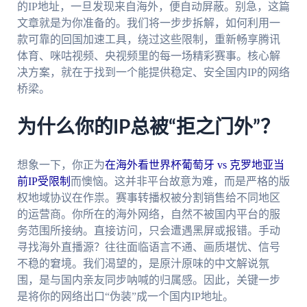
的IP地址，一旦发现来自海外，便自动屏蔽。别急，这篇
文章就是为你准备的。我们将一步步拆解，如何利用一
款可靠的回国加速工具，绕过这些限制，重新畅享腾讯
体育、咪咕视频、央视频里的每一场精彩赛事。核心解
决方案，就在于找到一个能提供稳定、安全国内IP的网络
桥梁。
为什么你的IP总被“拒之门外”？
想象一下，你正为
在海外看世界杯葡萄牙 vs 克罗地亚当
前IP受限制
而懊恼。这并非平台故意为难，而是严格的版
权地域协议在作祟。赛事转播权被分割销售给不同地区
的运营商。你所在的海外网络，自然不被国内平台的服
务范围所接纳。直接访问，只会遭遇黑屏或报错。手动
寻找海外直播源？往往面临语言不通、画质堪忧、信号
不稳的窘境。我们渴望的，是原汁原味的中文解说氛
围，是与国内亲友同步呐喊的归属感。因此，关键一步
是将你的网络出口“伪装”成一个国内IP地址。