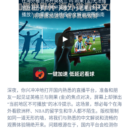
在海外看世界杯英格兰 vs 刚果 (金)无法播
放
在海外看世界杯英格兰 vs 刚果 (金)无法
播放？你需要这份终极中文解说观赛指南
深夜，你兴冲冲地打开国内熟悉的直播平台，准备和朋
友一起见证英格兰与刚果 (金)的焦点对决，屏幕上却弹出
“当前地区不可播放”的冰冷提示。这场景，想必每个在海
外看欧洲杯、NBA的留学生和华人都不陌生。版权限制
如同一道无形的墙，将我们与熟悉的中文解说和流畅的
观赛体验隔绝开来。问题根源在于，国内平台会检测你