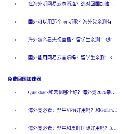
在海外听网易云总断连？选对回国加速器，告别地区限制和卡顿
国外可以用那个app听歌？海外党亲测有效的回国加速方案，轻松听国内音乐听书
海外怎么看央视直播？留学生亲测：3步解决版权限制+追剧自由
国外能用网易云音乐吗？留学生亲测：3步解决海外听歌难题
免费回国加速器
Quickback和云帆哪个好？海外党2026亲测指南：选对加速器大陆工具，无缝刷国内剧玩国服
海外党必看：斧牛VPN好用吗？和GoLinkVPN对比哪个回国效果更好？
海外党必看：斧牛和夏时国际好用吗？3步选对回国加速器，无缝刷国内资源