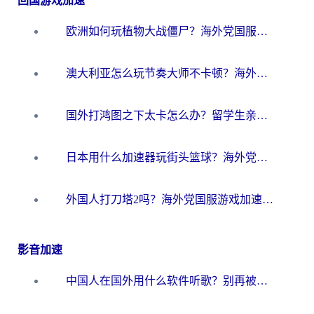
回国游戏加速
欧洲如何玩植物大战僵尸？海外党国服游戏加速避坑指南（附实测对比）
澳大利亚怎么玩节奏大师不卡顿？海外党国服游戏加速终极指南
国外打鸿图之下太卡怎么办？留学生亲测有效的国服游戏加速方案
日本用什么加速器玩街头篮球？海外党国服游戏不卡顿的终极攻略
外国人打刀塔2吗？海外党国服游戏加速避坑全攻略
影音加速
中国人在国外用什么软件听歌？别再被地域限制卡脖子，这篇教你轻松解锁国内音乐库