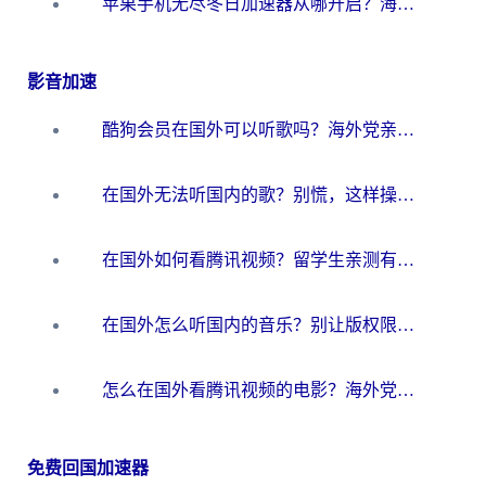
苹果手机无尽冬日加速器从哪开启？海外玩家的冬日生存指南
影音加速
酷狗会员在国外可以听歌吗？海外党亲测有效：3步解决音乐权限难题
在国外无法听国内的歌？别慌，这样操作就能畅听QQ音乐（附亲测加速器推荐）
在国外如何看腾讯视频？留学生亲测有效的回国加速方案
在国外怎么听国内的音乐？别让版权限制断了你的华语歌单
怎么在国外看腾讯视频的电影？海外党亲测有效的回国加速指南
免费回国加速器