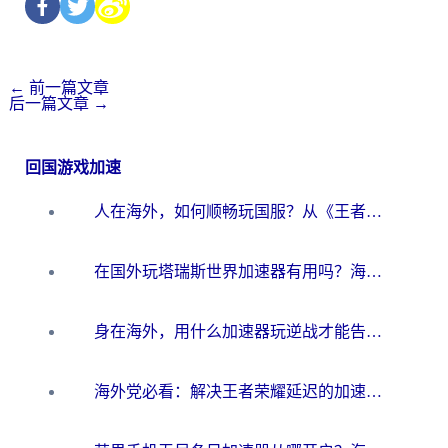
←
前一篇文章
后一篇文章
→
回国游戏加速
人在海外，如何顺畅玩国服？从《王者荣耀》到《云图计划》的加速器终极指南
在国外玩塔瑞斯世界加速器有用吗？海外玩家亲测后的真实答案
身在海外，用什么加速器玩逆战才能告别延迟？
海外党必看：解决王者荣耀延迟的加速器终极指南——从EVE到猫和老鼠，一个工具全搞定