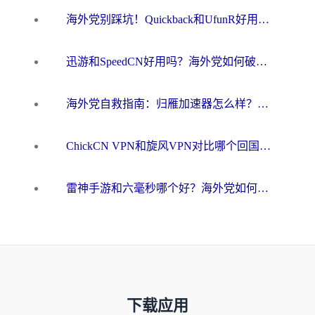
海外党别踩坑！Quickback和UfunR好用吗？选对回国加速器才能无缝刷国内资源
迅游和SpeedCN好用吗？海外党如何破解那道看不见的墙
海外党自救指南：归雁加速器怎么样？教你避开坑实现国内资源无缝访问
ChickCN VPN和旋风VPN对比哪个回国效果更好？海外用户的选择困境与出路
雷神手游和六毫秒哪个好？海外党如何真正解锁国内资源
下载应用