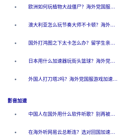
欧洲如何玩植物大战僵尸？海外党国服游戏加速避坑指南（附实测对比）
澳大利亚怎么玩节奏大师不卡顿？海外党国服游戏加速终极指南
国外打鸿图之下太卡怎么办？留学生亲测有效的国服游戏加速方案
日本用什么加速器玩街头篮球？海外党国服游戏不卡顿的终极攻略
外国人打刀塔2吗？海外党国服游戏加速避坑全攻略
影音加速
中国人在国外用什么软件听歌？别再被地域限制卡脖子，这篇教你轻松解锁国内音乐库
在海外听网易云总断连？选对回国加速器，告别地区限制和卡顿