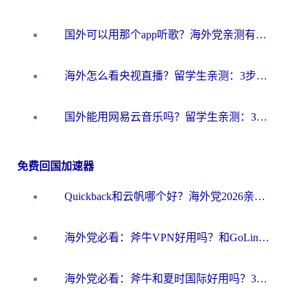
国外可以用那个app听歌？海外党亲测有效的回国加速方案，轻松听国内音乐听书
海外怎么看央视直播？留学生亲测：3步解决版权限制+追剧自由
国外能用网易云音乐吗？留学生亲测：3步解决海外听歌难题
免费回国加速器
Quickback和云帆哪个好？海外党2026亲测指南：选对加速器大陆工具，无缝刷国内剧玩国服
海外党必看：斧牛VPN好用吗？和GoLinkVPN对比哪个回国效果更好？
海外党必看：斧牛和夏时国际好用吗？3步选对回国加速器，无缝刷国内资源