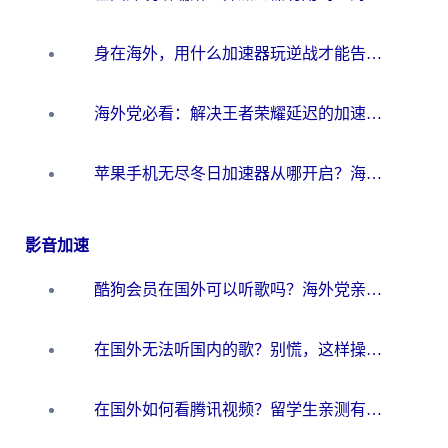
身在海外，用什么加速器玩逆战才能告别延迟？
海外党必看：解决王者荣耀延迟的加速器终极指南——从EVE到猫和老鼠，一个工具全搞定
苹果手机无尽冬日加速器从哪开启？海外玩家的冬日生存指南
影音加速
酷狗会员在国外可以听歌吗？海外党亲测有效：3步解决音乐权限难题
在国外无法听国内的歌？别慌，这样操作就能畅听QQ音乐（附亲测加速器推荐）
在国外如何看腾讯视频？留学生亲测有效的回国加速方案