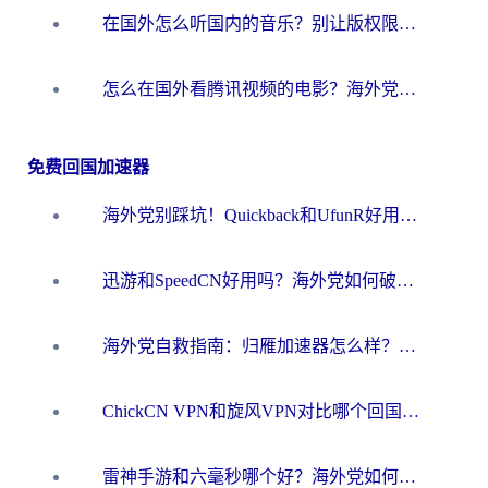
在国外怎么听国内的音乐？别让版权限制断了你的华语歌单
怎么在国外看腾讯视频的电影？海外党亲测有效的回国加速指南
免费回国加速器
海外党别踩坑！Quickback和UfunR好用吗？选对回国加速器才能无缝刷国内资源
迅游和SpeedCN好用吗？海外党如何破解那道看不见的墙
海外党自救指南：归雁加速器怎么样？教你避开坑实现国内资源无缝访问
ChickCN VPN和旋风VPN对比哪个回国效果更好？海外用户的选择困境与出路
雷神手游和六毫秒哪个好？海外党如何真正解锁国内资源