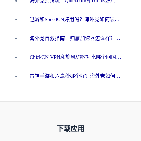
海外党别踩坑！Quickback和UfunR好用吗？选对回国加速器才能无缝刷国内资源
迅游和SpeedCN好用吗？海外党如何破解那道看不见的墙
海外党自救指南：归雁加速器怎么样？教你避开坑实现国内资源无缝访问
ChickCN VPN和旋风VPN对比哪个回国效果更好？海外用户的选择困境与出路
雷神手游和六毫秒哪个好？海外党如何真正解锁国内资源
下载应用