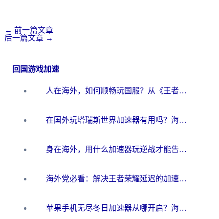
←
前一篇文章
后一篇文章
→
回国游戏加速
人在海外，如何顺畅玩国服？从《王者荣耀》到《云图计划》的加速器终极指南
在国外玩塔瑞斯世界加速器有用吗？海外玩家亲测后的真实答案
身在海外，用什么加速器玩逆战才能告别延迟？
海外党必看：解决王者荣耀延迟的加速器终极指南——从EVE到猫和老鼠，一个工具全搞定
苹果手机无尽冬日加速器从哪开启？海外玩家的冬日生存指南