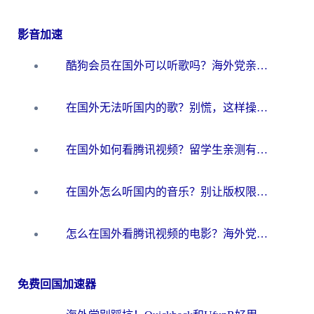
影音加速
酷狗会员在国外可以听歌吗？海外党亲测有效：3步解决音乐权限难题
在国外无法听国内的歌？别慌，这样操作就能畅听QQ音乐（附亲测加速器推荐）
在国外如何看腾讯视频？留学生亲测有效的回国加速方案
在国外怎么听国内的音乐？别让版权限制断了你的华语歌单
怎么在国外看腾讯视频的电影？海外党亲测有效的回国加速指南
免费回国加速器