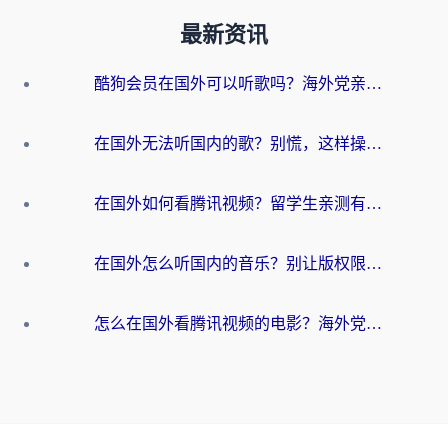
最新资讯
酷狗会员在国外可以听歌吗？海外党亲测有效：3步解决音乐权限难题
在国外无法听国内的歌？别慌，这样操作就能畅听QQ音乐（附亲测加速器推荐）
在国外如何看腾讯视频？留学生亲测有效的回国加速方案
在国外怎么听国内的音乐？别让版权限制断了你的华语歌单
怎么在国外看腾讯视频的电影？海外党亲测有效的回国加速指南