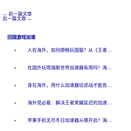
←
前一篇文章
后一篇文章
→
回国游戏加速
人在海外，如何顺畅玩国服？从《王者荣耀》到《云图计划》的加速器终极指南
在国外玩塔瑞斯世界加速器有用吗？海外玩家亲测后的真实答案
身在海外，用什么加速器玩逆战才能告别延迟？
海外党必看：解决王者荣耀延迟的加速器终极指南——从EVE到猫和老鼠，一个工具全搞定
苹果手机无尽冬日加速器从哪开启？海外玩家的冬日生存指南