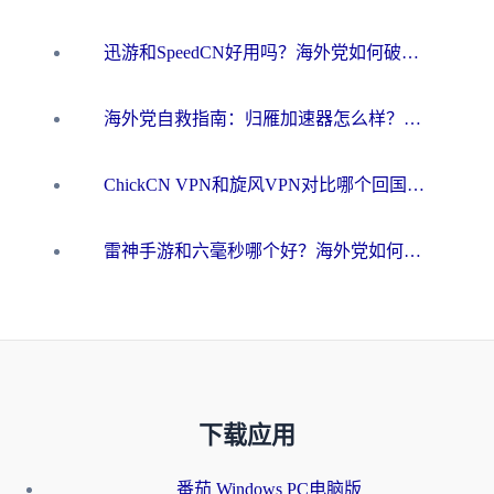
迅游和SpeedCN好用吗？海外党如何破解那道看不见的墙
海外党自救指南：归雁加速器怎么样？教你避开坑实现国内资源无缝访问
ChickCN VPN和旋风VPN对比哪个回国效果更好？海外用户的选择困境与出路
雷神手游和六毫秒哪个好？海外党如何真正解锁国内资源
下载应用
番茄 Windows PC电脑版