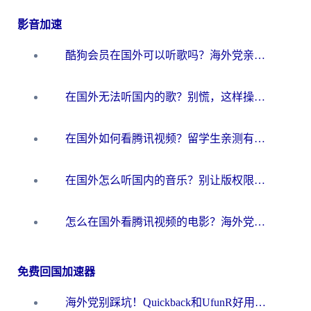
影音加速
酷狗会员在国外可以听歌吗？海外党亲测有效：3步解决音乐权限难题
在国外无法听国内的歌？别慌，这样操作就能畅听QQ音乐（附亲测加速器推荐）
在国外如何看腾讯视频？留学生亲测有效的回国加速方案
在国外怎么听国内的音乐？别让版权限制断了你的华语歌单
怎么在国外看腾讯视频的电影？海外党亲测有效的回国加速指南
免费回国加速器
海外党别踩坑！Quickback和UfunR好用吗？选对回国加速器才能无缝刷国内资源