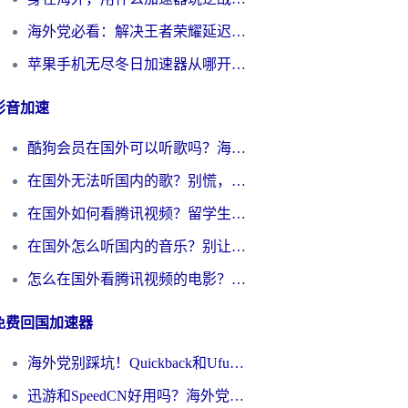
海外党必看：解决王者荣耀延迟的加速器终极指南——从EVE到猫和老鼠，一个工具全搞定
苹果手机无尽冬日加速器从哪开启？海外玩家的冬日生存指南
影音加速
酷狗会员在国外可以听歌吗？海外党亲测有效：3步解决音乐权限难题
在国外无法听国内的歌？别慌，这样操作就能畅听QQ音乐（附亲测加速器推荐）
在国外如何看腾讯视频？留学生亲测有效的回国加速方案
在国外怎么听国内的音乐？别让版权限制断了你的华语歌单
怎么在国外看腾讯视频的电影？海外党亲测有效的回国加速指南
免费回国加速器
海外党别踩坑！Quickback和UfunR好用吗？选对回国加速器才能无缝刷国内资源
迅游和SpeedCN好用吗？海外党如何破解那道看不见的墙