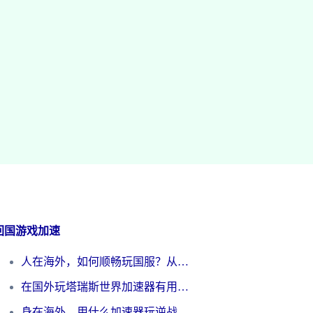
回国游戏加速
人在海外，如何顺畅玩国服？从《王者荣耀》到《云图计划》的加速器终极指南
在国外玩塔瑞斯世界加速器有用吗？海外玩家亲测后的真实答案
身在海外，用什么加速器玩逆战才能告别延迟？