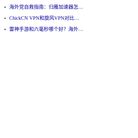
海外党自救指南：归雁加速器怎么样？教你避开坑实现国内资源无缝访问
ChickCN VPN和旋风VPN对比哪个回国效果更好？海外用户的选择困境与出路
雷神手游和六毫秒哪个好？海外党如何真正解锁国内资源