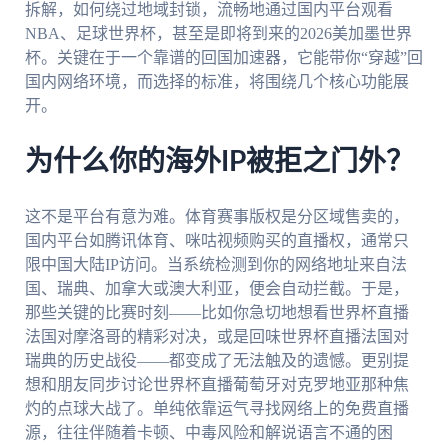
拆解，如何绕过地域封锁，流畅地通过国内平台观看
NBA、足球世界杯，甚至是即将到来的2026美加墨世界
杯。关键在于一个靠谱的回国加速器，它能带你“穿越”回
国内网络环境，而选择的标准，将围绕几个核心功能展
开。
为什么你的海外IP被拒之门外？
这不是平台有意为难。体育赛事版权是分区域售卖的，
国内平台如腾讯体育、咪咕视频购买的直播权，通常只
限中国大陆IP访问。当系统检测到你的网络地址来自法
国、瑞典、加拿大或澳大利亚，便会自动拦截。于是，
那些关键的比赛时刻——比如你急切地想看世界杯直播
法国对摩洛哥的精彩对决，或是回味世界杯直播法国对
瑞典的历史战役——都变成了无法触及的遗憾。更别提
想和朋友同步讨论世界杯直播葡萄牙对克罗地亚那种焦
灼的点球大战了。单纯依靠运气寻找网络上的免费直播
源，往往伴随着卡顿、中毒风险和解说语言不通的困