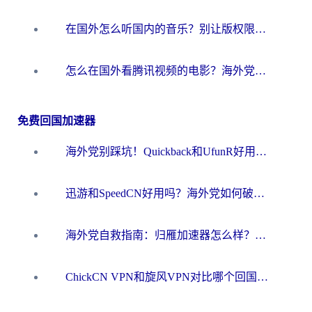
在国外怎么听国内的音乐？别让版权限制断了你的华语歌单
怎么在国外看腾讯视频的电影？海外党亲测有效的回国加速指南
免费回国加速器
海外党别踩坑！Quickback和UfunR好用吗？选对回国加速器才能无缝刷国内资源
迅游和SpeedCN好用吗？海外党如何破解那道看不见的墙
海外党自救指南：归雁加速器怎么样？教你避开坑实现国内资源无缝访问
ChickCN VPN和旋风VPN对比哪个回国效果更好？海外用户的选择困境与出路