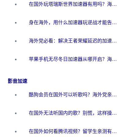
在国外玩塔瑞斯世界加速器有用吗？海外玩家亲测后的真实答案
身在海外，用什么加速器玩逆战才能告别延迟？
海外党必看：解决王者荣耀延迟的加速器终极指南——从EVE到猫和老鼠，一个工具全搞定
苹果手机无尽冬日加速器从哪开启？海外玩家的冬日生存指南
影音加速
酷狗会员在国外可以听歌吗？海外党亲测有效：3步解决音乐权限难题
在国外无法听国内的歌？别慌，这样操作就能畅听QQ音乐（附亲测加速器推荐）
在国外如何看腾讯视频？留学生亲测有效的回国加速方案