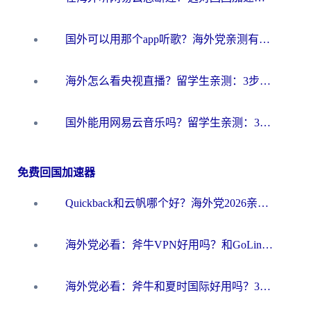
国外可以用那个app听歌？海外党亲测有效的回国加速方案，轻松听国内音乐听书
海外怎么看央视直播？留学生亲测：3步解决版权限制+追剧自由
国外能用网易云音乐吗？留学生亲测：3步解决海外听歌难题
免费回国加速器
Quickback和云帆哪个好？海外党2026亲测指南：选对加速器大陆工具，无缝刷国内剧玩国服
海外党必看：斧牛VPN好用吗？和GoLinkVPN对比哪个回国效果更好？
海外党必看：斧牛和夏时国际好用吗？3步选对回国加速器，无缝刷国内资源