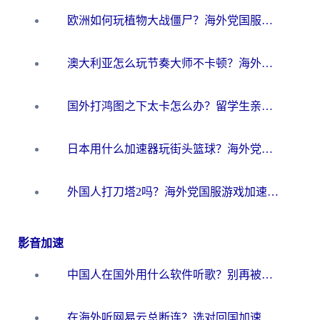
欧洲如何玩植物大战僵尸？海外党国服游戏加速避坑指南（附实测对比）
澳大利亚怎么玩节奏大师不卡顿？海外党国服游戏加速终极指南
国外打鸿图之下太卡怎么办？留学生亲测有效的国服游戏加速方案
日本用什么加速器玩街头篮球？海外党国服游戏不卡顿的终极攻略
外国人打刀塔2吗？海外党国服游戏加速避坑全攻略
影音加速
中国人在国外用什么软件听歌？别再被地域限制卡脖子，这篇教你轻松解锁国内音乐库
在海外听网易云总断连？选对回国加速器，告别地区限制和卡顿