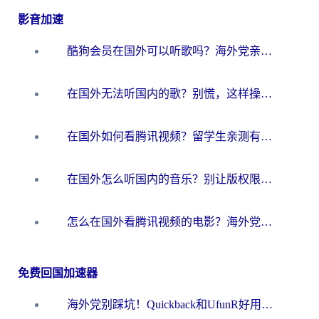
影音加速
酷狗会员在国外可以听歌吗？海外党亲测有效：3步解决音乐权限难题
在国外无法听国内的歌？别慌，这样操作就能畅听QQ音乐（附亲测加速器推荐）
在国外如何看腾讯视频？留学生亲测有效的回国加速方案
在国外怎么听国内的音乐？别让版权限制断了你的华语歌单
怎么在国外看腾讯视频的电影？海外党亲测有效的回国加速指南
免费回国加速器
海外党别踩坑！Quickback和UfunR好用吗？选对回国加速器才能无缝刷国内资源