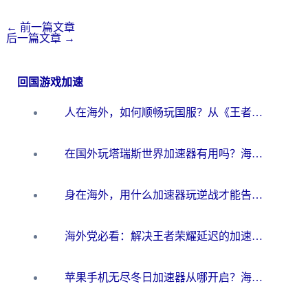
←
前一篇文章
后一篇文章
→
回国游戏加速
人在海外，如何顺畅玩国服？从《王者荣耀》到《云图计划》的加速器终极指南
在国外玩塔瑞斯世界加速器有用吗？海外玩家亲测后的真实答案
身在海外，用什么加速器玩逆战才能告别延迟？
海外党必看：解决王者荣耀延迟的加速器终极指南——从EVE到猫和老鼠，一个工具全搞定
苹果手机无尽冬日加速器从哪开启？海外玩家的冬日生存指南