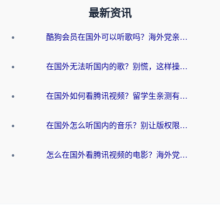
最新资讯
酷狗会员在国外可以听歌吗？海外党亲测有效：3步解决音乐权限难题
在国外无法听国内的歌？别慌，这样操作就能畅听QQ音乐（附亲测加速器推荐）
在国外如何看腾讯视频？留学生亲测有效的回国加速方案
在国外怎么听国内的音乐？别让版权限制断了你的华语歌单
怎么在国外看腾讯视频的电影？海外党亲测有效的回国加速指南