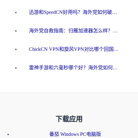
迅游和SpeedCN好用吗？海外党如何破解那道看不见的墙
海外党自救指南：归雁加速器怎么样？教你避开坑实现国内资源无缝访问
ChickCN VPN和旋风VPN对比哪个回国效果更好？海外用户的选择困境与出路
雷神手游和六毫秒哪个好？海外党如何真正解锁国内资源
下载应用
番茄 Windows PC电脑版