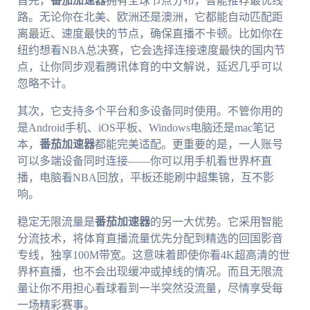
首先，
番茄加速器
拥有全球节点分布，智能推荐最优线
路。无论你在北美、欧洲还是澳洲，它都能自动匹配距
离最近、速度最快的节点，确保直播不卡顿。比如你在
纽约想看NBA总决赛，它会选择连接速度最快的国内节
点，让你同步观看腾讯体育的中文解说，延迟几乎可以
忽略不计。
其次，它支持多个平台和多设备同时使用。不管你用的
是Android手机、iOS平板、Windows电脑还是mac笔记
本，
番茄加速器
都能完美适配。更重要的是，一人账号
可以多端设备同时连接——你可以用手机看世界杯直
播，电脑看NBA回放，平板还能刷中超集锦，互不影
响。
稳定无限流量是
番茄加速器
的另一大优势。它采用智能
分流技术，将体育直播流量优先分配到精选的回国影音
专线，独享100M带宽。这意味着即使你看4K超高清的世
界杯直播，也不会出现缓冲或掉线的情况。而且无限流
量让你不用担心看球看到一半突然没流量，尽情享受每
一场精彩赛事。