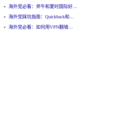
海外党必看：斧牛和夏时国际好用吗？3步选对回国加速器，无缝刷国内资源
海外党踩坑指南：Quickback和归雁好用吗？选对加速器才能无缝刷国内资源
海外党必看：如何用VPN翻墙到大陆PTT？一篇解决你所有回国加速痛点