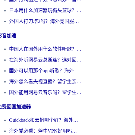
日本用什么加速器玩街头篮球？海外党国服游戏不卡顿的终极攻略
外国人打刀塔2吗？海外党国服游戏加速避坑全攻略
影音加速
中国人在国外用什么软件听歌？别再被地域限制卡脖子，这篇教你轻松解锁国内音乐库
在海外听网易云总断连？选对回国加速器，告别地区限制和卡顿
国外可以用那个app听歌？海外党亲测有效的回国加速方案，轻松听国内音乐听书
海外怎么看央视直播？留学生亲测：3步解决版权限制+追剧自由
国外能用网易云音乐吗？留学生亲测：3步解决海外听歌难题
免费回国加速器
Quickback和云帆哪个好？海外党2026亲测指南：选对加速器大陆工具，无缝刷国内剧玩国服
海外党必看：斧牛VPN好用吗？和GoLinkVPN对比哪个回国效果更好？