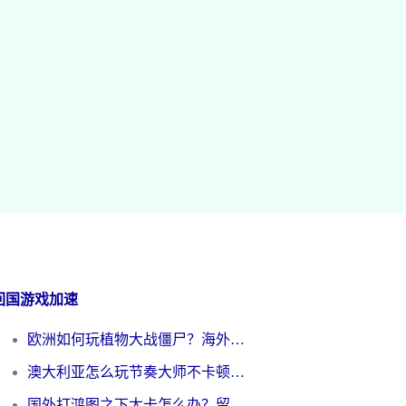
回国游戏加速
欧洲如何玩植物大战僵尸？海外党国服游戏加速避坑指南（附实测对比）
澳大利亚怎么玩节奏大师不卡顿？海外党国服游戏加速终极指南
国外打鸿图之下太卡怎么办？留学生亲测有效的国服游戏加速方案